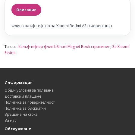
Описание
Флип калъф тефтер за Xiaomi Redmi A3 в черен цвят.
Тагове:
Калъф тефтер флип bSmart Magnet Book страничен
,
За Xiaomi
Redmi
Информация
Общи условия за ползване
Доставка и плащане
Политика за поверителност
Политика за бисквитки
Връщане на стока
За нас
Обслужване