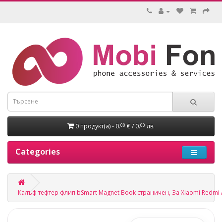
0 продукт(а) - 0.
€ / 0.
лв.
00
00
Categories
Калъф тефтер флип bSmart Magnet Book страничен, За Xiaomi Redmi 