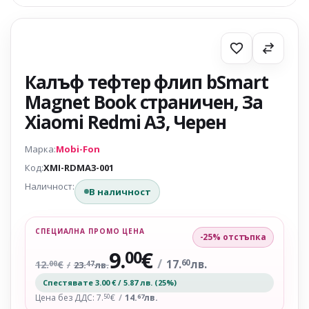
Калъф тефтер флип bSmart
Magnet Book страничен, За
Xiaomi Redmi A3, Черен
Марка:
Mobi-Fon
Код:
XMI-RDMA3-001
Наличност:
В наличност
СПЕЦИАЛНА ПРОМО ЦЕНА
-25% отстъпка
9.
€
00
/
17.
лв.
60
12.
€
00
/
23.
лв.
47
Спестявате 3.00 € / 5.87 лв. (25%)
Цена без ДДС: 7.
€
/
14.
лв.
50
67