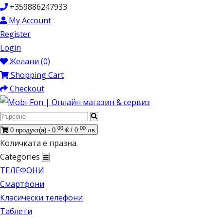
+359886247933
My Account
Register
Login
Желани (0)
Shopping Cart
Checkout
00
00
0 продукт(а) - 0.
€ / 0.
лв.
Количката е празна.
Categories
ТЕЛЕФОНИ
Смартфони
Класически телефони
Таблети