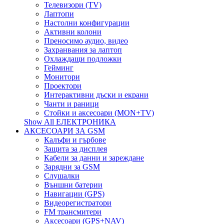
Телевизори (TV)
Лаптопи
Настолни конфигурации
Активни колони
Преносимо аудио, видео
Захранвания за лаптоп
Охлаждащи подложки
Гейминг
Монитори
Проектори
Интерактивни дъски и екрани
Чанти и раници
Стойки и аксесоари (MON+TV)
Show All ЕЛЕКТРОНИКА
АКСЕСОАРИ ЗА GSM
Калъфи и гърбове
Защита за дисплея
Кабели за данни и зареждане
Зарядни за GSM
Слушалки
Външни батерии
Навигации (GPS)
Видеорегистратори
FM трансмитери
Аксесоари (GPS+NAV)