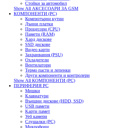
Стойки за автомобил
Show All АКСЕСОАРИ ЗА GSM
КОМПОНЕНТИ (PC)
Компютърни кутии
Дънни платки
Процесори (CPU)
Памети (RAM)
Хард дискове
SSD дискове
Видео карти
Захранвания (PSU)
Охладители
Вентилатори
Термо пасти и лепенки
Други компоненти и контролери
Show All КОМПОНЕНТИ (PC)
ПЕРИФЕРИЯ PC
Мишки
Клавиатури
Външни дискове (HDD, SSD)
USB памети
Kарти памет
Уеб камери
Слушалки (PC)
Микрофони