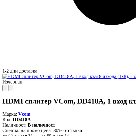
1-2 дни доставка
Изчерпан
HDMI сплитер VCom, DD418A, 1 вход към
Марка:
Vcom
Код:
DD418A
Наличност:
В наличност
Специална промо цена
-30% отстъпка
00
35
00
14