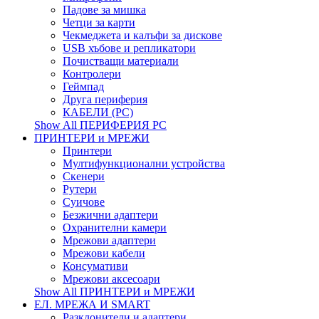
Падове за мишка
Четци за карти
Чекмеджета и калъфи за дискове
USB хъбове и репликатори
Почистващи материали
Контролери
Геймпад
Друга периферия
КАБЕЛИ (PC)
Show All ПЕРИФЕРИЯ PC
ПРИНТЕРИ и МРЕЖИ
Принтери
Мултифункционални устройства
Скенери
Рутери
Суичове
Безжични адаптери
Охранителни камери
Мрежови адаптери
Мрежови кабели
Консумативи
Мрежови аксесоари
Show All ПРИНТЕРИ и МРЕЖИ
ЕЛ. МРЕЖА И SMART
Разклонители и адаптери