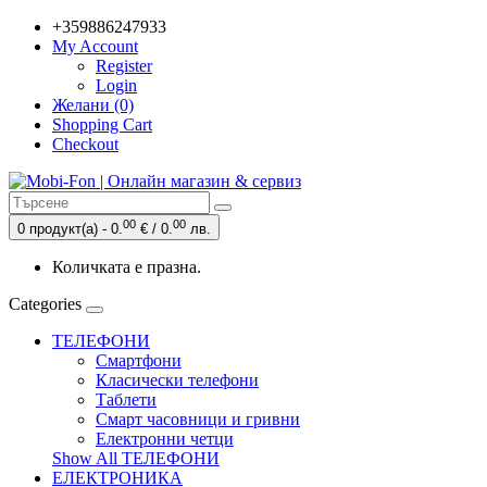
+359886247933
My Account
Register
Login
Желани (0)
Shopping Cart
Checkout
00
00
0 продукт(а) - 0.
€ / 0.
лв.
Количката е празна.
Categories
ТЕЛЕФОНИ
Смартфони
Класически телефони
Таблети
Смарт часовници и гривни
Електронни четци
Show All ТЕЛЕФОНИ
ЕЛЕКТРОНИКА