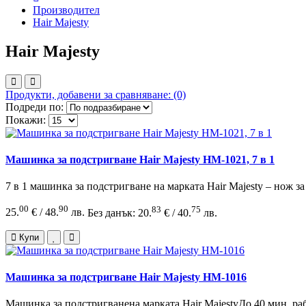
Производител
Hair Majesty
Hair Majesty
Продукти, добавени за сравняване: (0)
Подреди по:
Покажи:
Mашинка за подстригване Hair Majesty HM-1021, 7 в 1
7 в 1 машинка за подстригване на марката Hair Majesty – нож за
00
90
83
75
25.
€ / 48.
лв.
Без данък: 20.
€ / 40.
лв.
Купи
Машинка за подстригване Hair Majesty HM-1016
Машинка за подстригванена марката Hair MajestyДо 40 мин. ра