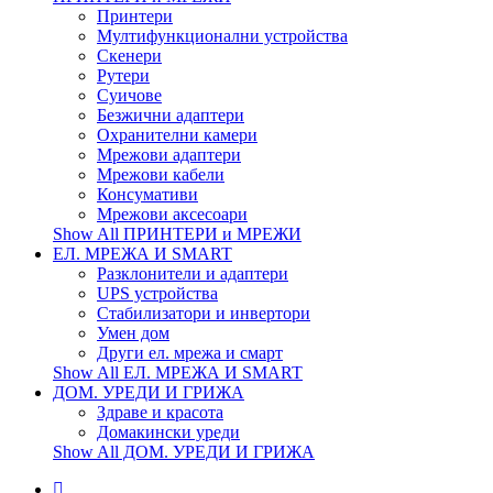
Принтери
Мултифункционални устройства
Скенери
Рутери
Суичове
Безжични адаптери
Охранителни камери
Мрежови адаптери
Мрежови кабели
Консумативи
Мрежови аксесоари
Show All ПРИНТЕРИ и МРЕЖИ
ЕЛ. МРЕЖА И SMART
Разклонители и адаптери
UPS устройства
Стабилизатори и инвертори
Умен дом
Други ел. мрежа и смарт
Show All ЕЛ. МРЕЖА И SMART
ДОМ. УРЕДИ И ГРИЖА
Здраве и красота
Домакински уреди
Show All ДОМ. УРЕДИ И ГРИЖА