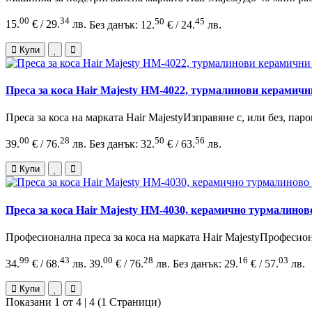
00
34
50
45
15.
€ / 29.
лв.
Без данък: 12.
€ / 24.
лв.
Купи
Преса за коса Hair Majesty HM-4022, турмалинови керамичн
Преса за коса на марката Hair MajestyИзправяне с, или без, п
00
28
50
56
39.
€ / 76.
лв.
Без данък: 32.
€ / 63.
лв.
Купи
Преса за коса Hair Majesty HM-4030, керамично турмалинов
Професионална преса за коса на марката Hair MajestyПрофесиона
99
43
00
28
16
03
34.
€ / 68.
лв.
39.
€ / 76.
лв.
Без данък: 29.
€ / 57.
лв.
Купи
Показани 1 от 4 | 4 (1 Страници)