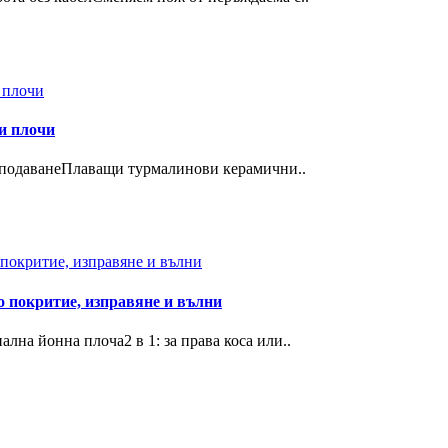
и плочи
ароподаванеПлаващи турмалинови керамични..
о покритие, изправяне и вълни
лна йонна плоча2 в 1: за права коса или..