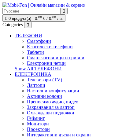
00
00
0 продукт(а) - 0.
€ / 0.
лв.
Categories
ТЕЛЕФОНИ
Смартфони
Класически телефони
Таблети
Смарт часовници и гривни
Електронни четци
Show All ТЕЛЕФОНИ
ЕЛЕКТРОНИКА
Телевизори (TV)
Лаптопи
Настолни конфигурации
Активни колони
Преносимо аудио, видео
Захранвания за лаптоп
Охлаждащи подложки
Гейминг
Монитори
Проектори
Интерактивни дъски и екрани