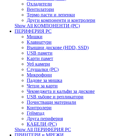
Охладители
Вентилатори
Термо пасти и лепенки
Други компоненти и контролери
Show All КОМПОНЕНТИ (PC)
ПЕРИФЕРИЯ PC
Мишки
Клавиатури
Външни дискове (HDD, SSD)
USB памети
Kарти памет
Уеб камери
Слушалки (PC)
Микрофони
Падове за мишка
Четци за карти
Чекмеджета и калъфи за дискове
USB хъбове и репликатори
Почистващи материали
Контролери
Геймпад
Друга периферия
КАБЕЛИ (PC)
Show All ПЕРИФЕРИЯ PC
ПРИНТЕРИ и МРЕЖИ