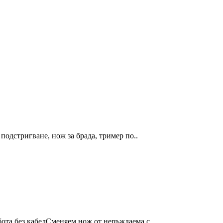
 подстригване, нож за брада, тример по..
бота без кабелСменяем нож от неръждаема с..