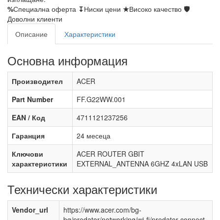
%
Специална оферта
↧
Ниски цени
★
Високо качество
🛡
Доволни клиенти
Описание
Характеристики
Основна информация
Производител
ACER
Part Number
FF.G22WW.001
EAN / Код
4711121237256
Гаранция
24 месеца
Ключови
ACER ROUTER GBIT
характеристики
EXTERNAL_ANTENNA 6GHZ 4xLAN USB
Технически характеристики
Vendor_url
https://www.acer.com/bg-
bg/predator/networking/wi-fi/predator-connect-