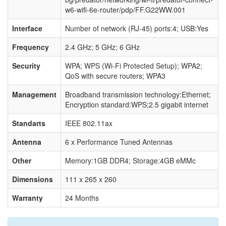
w6-wifi-6e-router/pdp/FF.G22WW.001
Interface
Number of network (RJ-45) ports:4; USB:Yes
Frequency
2.4 GHz; 5 GHz; 6 GHz
Security
WPA; WPS (Wi-Fi Protected Setup); WPA2;
QoS with secure routers; WPA3
Management
Broadband transmission technology:Ethernet;
Encryption standard:WPS;2.5 gigabit internet
Standarts
IEEE 802.11ax
Antenna
6 x Performance Tuned Antennas
Other
Memory:1GB DDR4; Storage:4GB eMMc
Dimensions
111 x 265 x 260
Warranty
24 Months