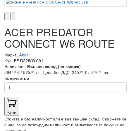
ACER PREDATOR
CONNECT W6 ROUTE
Марка:
Acer
Код:
FF.G22WW.001
Наличност:
Външен склад (по заявка)
294.
€ / 575.
лв.
Цена без ДДС: 245.
€ / 479.
лв.
25
51
21
59
Количество
Купи
Стоката е без наличност или е във външен склад. Свържете се
с нас, за да потвърдим наличност и възможност за покупка на
изплащане.