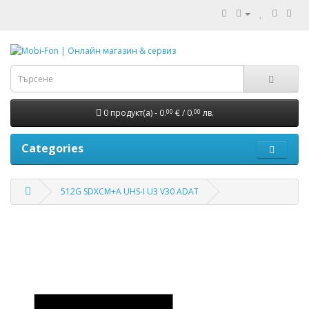
0 продукт(а) - 0.
€ / 0.
лв.
00
00
Categories
512G SDXCM+A UHS-I U3 V30 ADAT