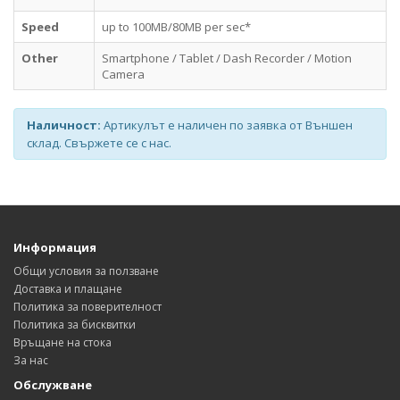
Speed
up to 100MB/80MB per sec*
Other
Smartphone / Tablet / Dash Recorder / Motion
Camera
Наличност:
Артикулът е наличен по заявка от Външен
склад. Свържете се с нас.
Информация
Общи условия за ползване
Доставка и плащане
Политика за поверителност
Политика за бисквитки
Връщане на стока
За нас
Обслужване