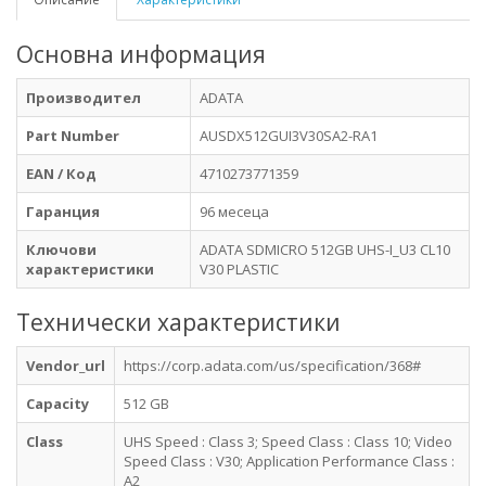
Основна информация
Производител
ADATA
Part Number
AUSDX512GUI3V30SA2-RA1
EAN / Код
4710273771359
Гаранция
96 месеца
Ключови
ADATA SDMICRO 512GB UHS-I_U3 CL10
характеристики
V30 PLASTIC
Технически характеристики
Vendor_url
https://corp.adata.com/us/specification/368#
Capacity
512 GB
Class
UHS Speed : Class 3; Speed Class : Class 10; Video
Speed Class : V30; Application Performance Class :
A2