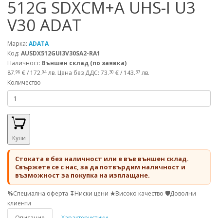
512G SDXCM+A UHS-I U3
V30 ADAT
Марка:
ADATA
Код:
AUSDX512GUI3V30SA2-RA1
Наличност:
Външен склад (по заявка)
87.
€ / 172.
лв.
Цена без ДДС: 73.
€ / 143.
лв.
96
04
30
37
Количество
Купи
Стоката е без наличност или е във външен склад.
Свържете се с нас, за да потвърдим наличност и
възможност за покупка на изплащане.
%
Специална оферта
↧
Ниски цени
★
Високо качество
🛡
Доволни
клиенти
Описание
Характеристики