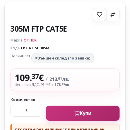
305M FTP CAT5E
Марка:
OTHER
Код:
FTP CAT.5E 305M
Наличност:
Външен склад (по заявка)
109.
€
37
/
213.
лв.
91
Цена без ДДС: 91.
€
/
178.
лв.
14
25
Количество
Купи
Стоката е без наличност или е във външен