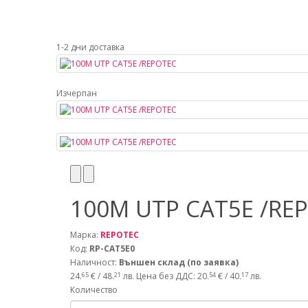
1-2 дни доставка
Изчерпан
100M UTP CAT5E /RE
Марка:
REPOTEC
Код:
RP-CAT5E0
Наличност:
Външен склад (по заявка)
24.
€ / 48.
лв.
Цена без ДДС: 20.
€ / 40.
лв.
65
21
54
17
Количество