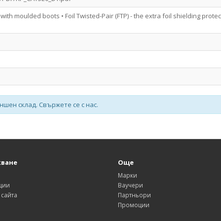
 with moulded boots • Foil Twisted-Pair (FTP) - the extra foil shielding prot
шен склад. Свържете се с нас.
ване
Още
и
Марки
ции
Ваучери
 сайта
Партньори
Промоции