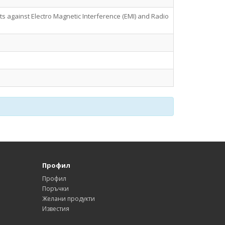
ects against Electro Magnetic Interference (EMI) and Radio
Профил
Профил
Поръчки
Желани продукти
Известия