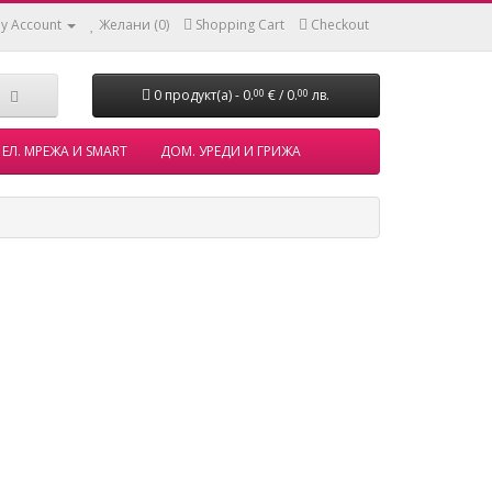
y Account
Желани (0)
Shopping Cart
Checkout
0 продукт(а) - 0.
€ / 0.
лв.
00
00
ЕЛ. МРЕЖА И SMART
ДОМ. УРЕДИ И ГРИЖА