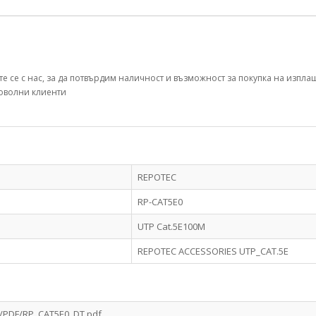
те се с нас, за да потвърдим наличност и възможност за покупка на изпла
оволни клиенти
REPOTEC
RP-CAT5E0
UTP Cat.5E100M
REPOTEC ACCESSORIES UTP_CAT.5E
em/PDF/RP_CAT5E0_DT.pdf