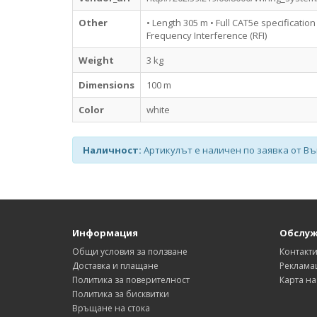
Other
• Length 305 m • Full CAT5e specification
Frequency Interference (RFI)
Weight
3 kg
Dimensions
100 m
Color
white
Наличност:
Артикулът е наличен по заявка от Вън
Информация
Обслуж
Общи условия за ползване
Контакт
Доставка и плащане
Реклама
Политика за поверителност
Карта на
Политика за бисквитки
Връщане на стока