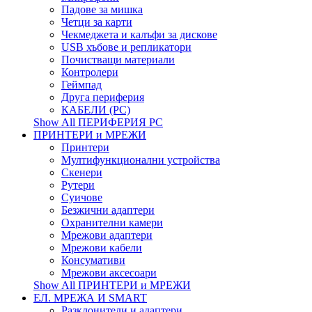
Падове за мишка
Четци за карти
Чекмеджета и калъфи за дискове
USB хъбове и репликатори
Почистващи материали
Контролери
Геймпад
Друга периферия
КАБЕЛИ (PC)
Show All ПЕРИФЕРИЯ PC
ПРИНТЕРИ и МРЕЖИ
Принтери
Мултифункционални устройства
Скенери
Рутери
Суичове
Безжични адаптери
Охранителни камери
Мрежови адаптери
Мрежови кабели
Консумативи
Мрежови аксесоари
Show All ПРИНТЕРИ и МРЕЖИ
ЕЛ. МРЕЖА И SMART
Разклонители и адаптери