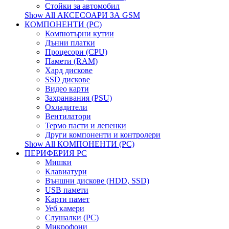
Стойки за автомобил
Show All АКСЕСОАРИ ЗА GSM
КОМПОНЕНТИ (PC)
Компютърни кутии
Дънни платки
Процесори (CPU)
Памети (RAM)
Хард дискове
SSD дискове
Видео карти
Захранвания (PSU)
Охладители
Вентилатори
Термо пасти и лепенки
Други компоненти и контролери
Show All КОМПОНЕНТИ (PC)
ПЕРИФЕРИЯ PC
Мишки
Клавиатури
Външни дискове (HDD, SSD)
USB памети
Kарти памет
Уеб камери
Слушалки (PC)
Микрофони