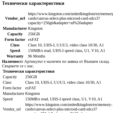
Технически характеристики
https://www.kingston.com/unitedkingdom/en/memor
Vendor_url
cards/canvas-select-plus-microsd-card-sdcs3?
capacity=256gb&adapter=sd%20adapter
Manufacturer
Kingston
Capacity
256GB
Form factor
exFAT
Class
Class 10, UHS-I, U1/U3, video class 10/30, A1
Speed
150MB/s read, UHS-I speed class, U1, V10, A1
Warranty
96 Months
Наличност:
Артикулът е наличен по заявка от Външен склад.
Свържете се с нас.
Технически характеристики
Capacity
256GB
Class
Class 10, UHS-I, U1/U3, video class 10/30, A1
Form factor
exFAT
Manufacturer
Kingston
Speed
150MB/s read, UHS-I speed class, U1, V10, A1
https://www.kingston.com/unitedkingdom/en/memory-
Vendor_url
cards/canvas-select-plus-microsd-card-sdcs3?