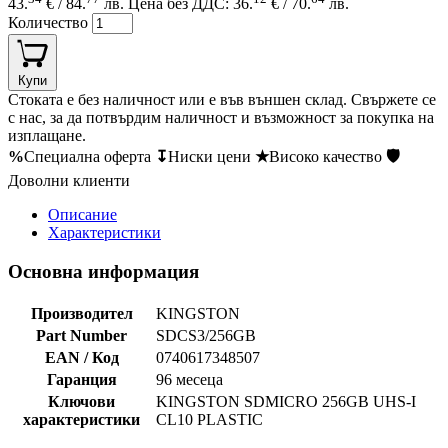
43.
€ / 84.
лв.
Цена без ДДС: 36.
€ / 70.
лв.
Количество
Купи
Стоката е без наличност или е във външен склад. Свържете се
с нас, за да потвърдим наличност и възможност за покупка на
изплащане.
%
Специална оферта
↧
Ниски цени
★
Високо качество
🛡
Доволни клиенти
Описание
Характеристики
Основна информация
Производител
KINGSTON
Part Number
SDCS3/256GB
EAN / Код
0740617348507
Гаранция
96 месеца
Ключови
KINGSTON SDMICRO 256GB UHS-I
характеристики
CL10 PLASTIC