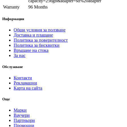
capacity=256gb&adapter=sd%20adapter
Warranty
96 Months
Информация
Общи условия за ползване
Доставка и плащане
Политика за поверителност
Политика за бисквитки
Връщане на стока
За нас
Обслужване
Контакти
Рекламации
Карта на сайта
Още
Марки
Ваучери
Партньори
Промоции