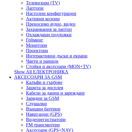
Телевизори (TV)
Лаптопи
Настолни конфигурации
Активни колони
Преносимо аудио, видео
Захранвания за лаптоп
Охлаждащи подложки
Гейминг
Монитори
Проектори
Интерактивни дъски и екрани
Чанти и раници
Стойки и аксесоари (MON+TV)
Show All ЕЛЕКТРОНИКА
АКСЕСОАРИ ЗА GSM
Калъфи и гърбове
Защита за дисплея
Кабели за данни и зареждане
Зарядни за GSM
Слушалки
Външни батерии
Навигации (GPS)
Видеорегистратори
FM трансмитери
Аксесоари (GPS+NAV)