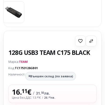
128G USB3 TEAM C175 BLACK
Марка:
TEAM
Код:
TC1753128GB01
Наличност:
Външен склад (по заявка)
16.
€
11
/
31.
лв.
50
Цена без ДДС: 13.
€
/
26.
лв.
42
25