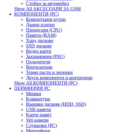
Стойки за автомобил
Show All АКСЕСОАРИ ЗА GSM
КОМПОНЕНТИ (PC)
Компютърни кутии
Дънни платки
Процесори (CPU)
Памети (RAM)
Хард дискове
SSD дискове
Видео карти
Захранвания (PSU)
Охладители
Вентилатори
Термо пасти и лепенки
Други компоненти и контролери
Show All КОМПОНЕНТИ (PC)
ПЕРИФЕРИЯ PC
Мишки
Клавиатури
Външни дискове (HDD, SSD)
USB памети
Kарти памет
Уеб камери
Слушалки (PC)
Микрофони