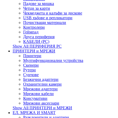
Падове за мишка
Четци за карти
Чекмеджета и калъфи за дискове
USB хъбове и репликатори
Почистващи материали
Контролери
Геймпад
Друга периферия
КАБЕЛИ (PC)
Show All ПЕРИФЕРИЯ PC
ПРИНТЕРИ и МРЕЖИ
Принтери
Мултифункционални устройства
Скенери
Рутери
Суичове
Безжични адаптери
Охранителни камери
Мрежови адаптери
Мрежови кабели
Консумативи
Мрежови аксесоари
Show All ПРИНТЕРИ и МРЕЖИ
ЕЛ. МРЕЖА И SMART
Разклонители и адаптери