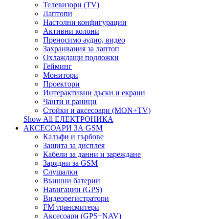
Телевизори (TV)
Лаптопи
Настолни конфигурации
Активни колони
Преносимо аудио, видео
Захранвания за лаптоп
Охлаждащи подложки
Гейминг
Монитори
Проектори
Интерактивни дъски и екрани
Чанти и раници
Стойки и аксесоари (MON+TV)
Show All ЕЛЕКТРОНИКА
АКСЕСОАРИ ЗА GSM
Калъфи и гърбове
Защита за дисплея
Кабели за данни и зареждане
Зарядни за GSM
Слушалки
Външни батерии
Навигации (GPS)
Видеорегистратори
FM трансмитери
Аксесоари (GPS+NAV)