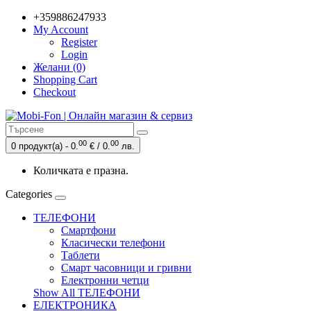
+359886247933
My Account
Register
Login
Желани (0)
Shopping Cart
Checkout
00
00
0 продукт(а) - 0.
€ / 0.
лв.
Количката е празна.
Categories
ТЕЛЕФОНИ
Смартфони
Класически телефони
Таблети
Смарт часовници и гривни
Електронни четци
Show All ТЕЛЕФОНИ
ЕЛЕКТРОНИКА