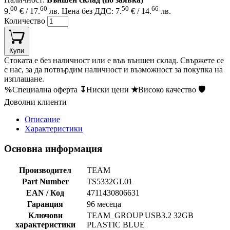
00
60
50
66
9.
€ / 17.
лв.
Цена без ДДС: 7.
€ / 14.
лв.
Количество
Купи
Стоката е без наличност или е във външен склад. Свържете се
с нас, за да потвърдим наличност и възможност за покупка на
изплащане.
%
Специална оферта
↧
Ниски цени
★
Високо качество
🛡
Доволни клиенти
Описание
Характеристики
Основна информация
Производител
TEAM
Part Number
TS5332GL01
EAN / Код
4711430806631
Гаранция
96 месеца
Ключови
TEAM_GROUP USB3.2 32GB
характеристики
PLASTIC BLUE