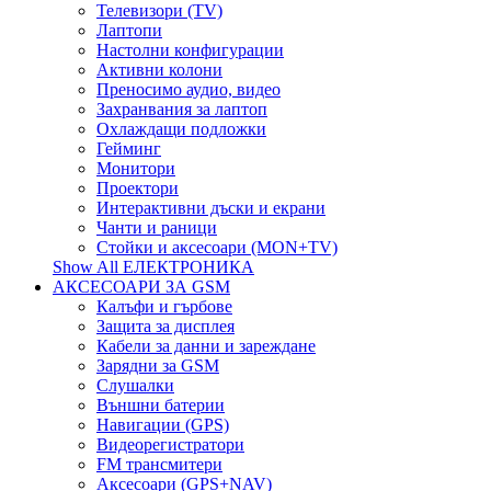
Телевизори (TV)
Лаптопи
Настолни конфигурации
Активни колони
Преносимо аудио, видео
Захранвания за лаптоп
Охлаждащи подложки
Гейминг
Монитори
Проектори
Интерактивни дъски и екрани
Чанти и раници
Стойки и аксесоари (MON+TV)
Show All ЕЛЕКТРОНИКА
АКСЕСОАРИ ЗА GSM
Калъфи и гърбове
Защита за дисплея
Кабели за данни и зареждане
Зарядни за GSM
Слушалки
Външни батерии
Навигации (GPS)
Видеорегистратори
FM трансмитери
Аксесоари (GPS+NAV)