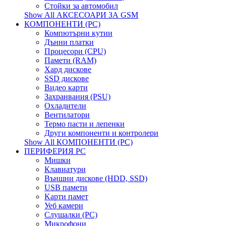
Стойки за автомобил
Show All АКСЕСОАРИ ЗА GSM
КОМПОНЕНТИ (PC)
Компютърни кутии
Дънни платки
Процесори (CPU)
Памети (RAM)
Хард дискове
SSD дискове
Видео карти
Захранвания (PSU)
Охладители
Вентилатори
Термо пасти и лепенки
Други компоненти и контролери
Show All КОМПОНЕНТИ (PC)
ПЕРИФЕРИЯ PC
Мишки
Клавиатури
Външни дискове (HDD, SSD)
USB памети
Kарти памет
Уеб камери
Слушалки (PC)
Микрофони