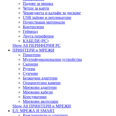
Падове за мишка
Четци за карти
Чекмеджета и калъфи за дискове
USB хъбове и репликатори
Почистващи материали
Контролери
Геймпад
Друга периферия
КАБЕЛИ (PC)
Show All ПЕРИФЕРИЯ PC
ПРИНТЕРИ и МРЕЖИ
Принтери
Мултифункционални устройства
Скенери
Рутери
Суичове
Безжични адаптери
Охранителни камери
Мрежови адаптери
Мрежови кабели
Консумативи
Мрежови аксесоари
Show All ПРИНТЕРИ и МРЕЖИ
ЕЛ. МРЕЖА И SMART
Разклонители и адаптери