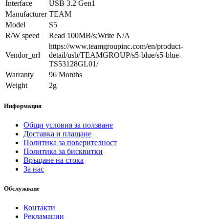
Interface
USB 3.2 Gen1
Manufacturer
TEAM
Model
S5
R/W speed
Read 100MB/s;Write N/A
https://www.teamgroupinc.com/en/product-
Vendor_url
detail/usb/TEAMGROUP/s5-blue/s5-blue-
TS53128GL01/
Warranty
96 Months
Weight
2g
Информация
Общи условия за ползване
Доставка и плащане
Политика за поверителност
Политика за бисквитки
Връщане на стока
За нас
Обслужване
Контакти
Рекламации