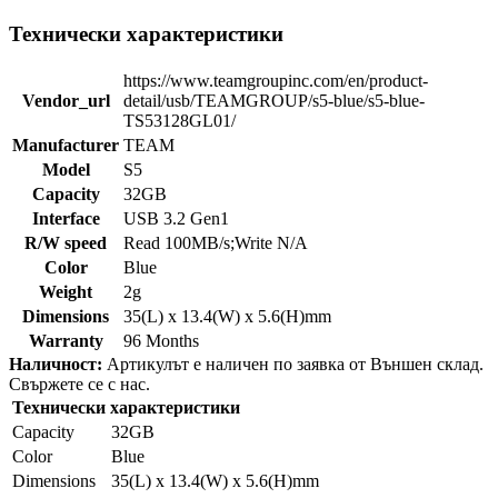
Технически характеристики
https://www.teamgroupinc.com/en/product-
Vendor_url
detail/usb/TEAMGROUP/s5-blue/s5-blue-
TS53128GL01/
Manufacturer
TEAM
Model
S5
Capacity
32GB
Interface
USB 3.2 Gen1
R/W speed
Read 100MB/s;Write N/A
Color
Blue
Weight
2g
Dimensions
35(L) x 13.4(W) x 5.6(H)mm
Warranty
96 Months
Наличност:
Артикулът е наличен по заявка от Външен склад.
Свържете се с нас.
Технически характеристики
Capacity
32GB
Color
Blue
Dimensions
35(L) x 13.4(W) x 5.6(H)mm