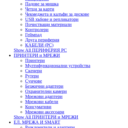
Падове за мишка
Четци за карти
Чекмеджета и калъфи за дискове
USB хъбове и репликатори
Почистващи материали
Контролери
Геймпад
Друга периферия
КАБЕЛИ (PC)
Show All ПЕРИФЕРИЯ PC
ПРИНТЕРИ и МРЕЖИ
Принтери
Мултифункционални устройства
Скенери
Рутери
Суичове
Безжични адаптери
Охранителни камери
Мрежови адаптери
Мрежови кабели
Консумативи
Мрежови аксесоари
Show All ПРИНТЕРИ и МРЕЖИ
ЕЛ. МРЕЖА И SMART
Разклонители и адаптери