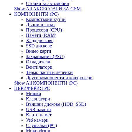
Стойки за автомобил
Show All АКСЕСОАРИ ЗА GSM
КОМПОНЕНТИ (PC)
Компютърни кутии
Дънни платки
Процесори (CPU)
Памети (RAM)
Хард дискове
SSD дискове
Видео карти
Захранвания (PSU)
Охладители
Вентилатори
Термо пасти и лепенки
Други компоненти и контролери
Show All КОМПОНЕНТИ (PC)
ПЕРИФЕРИЯ PC
Мишки
Клавиатури
Външни дискове (HDD, SSD)
USB памети
Kарти памет
Уеб камери
Слушалки (PC)
Микрофони