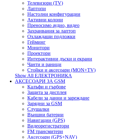
Телевизори (TV)
Лаптопи
Настолни конфигурации
Активни колони
Преносимо аудио, видео
Захранвания за лаптоп
Охлаждащи подложки
Гейминг
Монитори
Проектори
Интерактивни дъски и екрани
Чанти и раници
Стойки и аксесоари (MON+TV)
Show All ЕЛЕКТРОНИКА
АКСЕСОАРИ ЗА GSM
Калъфи и гърбове
Защита за дисплея
Кабели за данни и зареждане
Зарядни за GSM
Слушалки
Външни батерии
Навигации (GPS)
Видеорегистратори
FM трансмитери
Аксесоари (GPS+NAV)