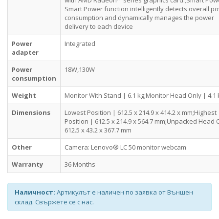
with AMD Radeon™ series graphics card.;Smart Pow
Smart Power function intelligently detects overall p
consumption and dynamically manages the power
delivery to each device
Power
Integrated
adapter
Power
18W,130W
consumption
Weight
Monitor With Stand | 6.1 kg;Monitor Head Only | 4.1 
Dimensions
Lowest Position | 612.5 x 214.9 x 414.2 x mm;Highest
Position | 612.5 x 214.9 x 564.7 mm;Unpacked Head 
612.5 x 43.2 x 367.7 mm
Other
Camera: Lenovo® LC 50 monitor webcam
Warranty
36 Months
Наличност:
Артикулът е наличен по заявка от Външен
склад. Свържете се с нас.