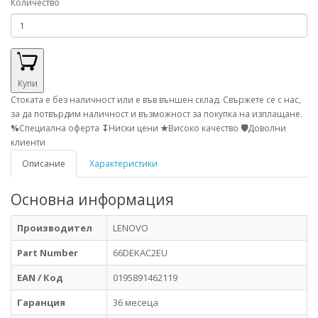
Количество
Купи
Стоката е без наличност или е във външен склад. Свържете се с нас,
за да потвърдим наличност и възможност за покупка на изплащане.
%
Специална оферта
↧
Ниски цени
★
Високо качество
🛡
Доволни
клиенти
Описание
Характеристики
Основна информация
Производител
LENOVO
Part Number
66DEKAC2EU
EAN / Код
0195891462119
Гаранция
36 месеца