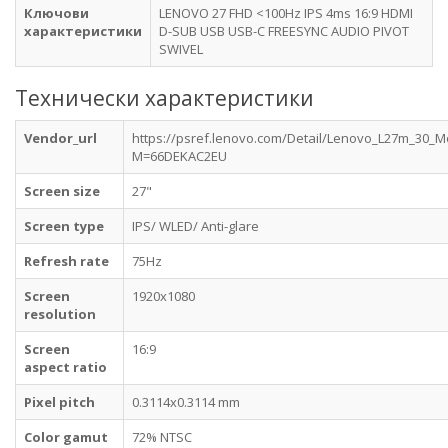
Ключови
LENOVO 27 FHD <100Hz IPS 4ms 16:9 HDMI
характеристики
D-SUB USB USB-C FREESYNC AUDIO PIVOT
SWIVEL
Технически характеристики
Vendor_url
https://psref.lenovo.com/Detail/Lenovo_L27m_30_M
M=66DEKAC2EU
Screen size
27"
Screen type
IPS/ WLED/ Anti-glare
Refresh rate
75Hz
Screen
1920x1080
resolution
Screen
16:9
aspect ratio
Pixel pitch
0.3114x0.3114 mm
Color gamut
72% NTSC