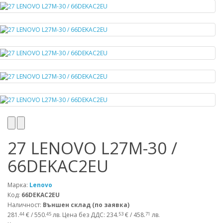
27 LENOVO L27M-30 /
66DEKAC2EU
Марка:
Lenovo
Код:
66DEKAC2EU
Наличност:
Външен склад (по заявка)
281.
€ / 550.
лв.
Цена без ДДС: 234.
€ / 458.
лв.
44
45
53
71