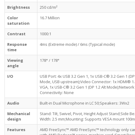
Brightness
250 cd/m²
Color
16.7 Million
saturation
Contrast
1000:1
Response
4ms (Extreme mode) / 6ms (Typical mode)
time
Viewing
178° / 178°
angle
I/O
USB Port: 4x USB 3.2 Gen 1, 1x USB-C® 3.2 Gen 1 (DP 
Mode, USB upstream);Video Connector: 1x HDMI® 1.
VGA, 1x USB-C® 3.2 Gen 1 (DP 1.2 Alt Mode);Network
Connectivity: None
Audio
Built-in Dual Microphone in LC 50;Speakers: 3Wx2
Mechanical
Stand: Tilt, Swivel, Pivot, Height Adjust Stand;Side Be
design
Width: 2.5 mm;Mounting: Supports VESA mount 100
Features
AMD FreeSync™ AMD FreeSync™ technology only ca