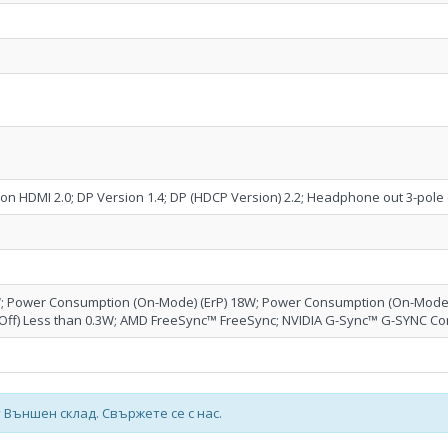
on HDMI 2.0; DP Version 1.4; DP (HDCP Version) 2.2; Headphone out 3-pole 
 Power Consumption (On-Mode) (ErP) 18W; Power Consumption (On-Mode)
Off) Less than 0.3W; AMD FreeSync™ FreeSync; NVIDIA G-Sync™ G-SYNC Co
 Външен склад. Свържете се с нас.