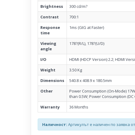
Brightness
300 cd/m?
Contrast
700:1
Response
1ms (GtG at Faster)
time
Viewing
178?(R/L), 178?(U/D)
angle
I/O
HDMI (HDCP Version) 2.2; HDMI Versi
Weight
3.50 Kg
Dimensions
540.8 x 408.9 x 180.5mm
Other
Power Consumption (On-Mode) 17W;
than 0.5W; Power Consumption (DC 
Warranty
36 Months
Наличност:
Артикулът е наличен по заявка от