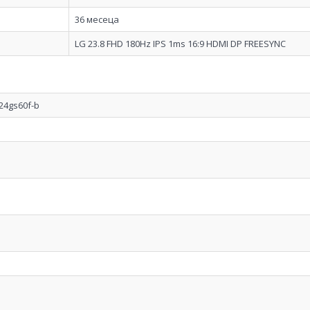
36 месеца
LG 23.8 FHD 180Hz IPS 1ms 16:9 HDMI DP FREESYNC
24gs60f-b