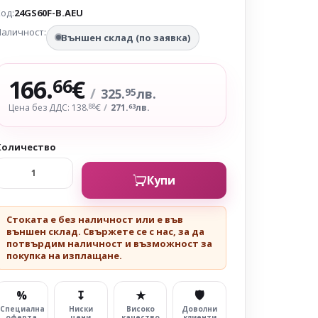
од:
24GS60F-B.AEU
аличност:
Външен склад (по заявка)
166.
€
66
/
325.
лв.
95
Цена без ДДС: 138.
€
/
271.
лв.
88
63
Количество
Купи
Стоката е без наличност или е във
външен склад. Свържете се с нас, за да
потвърдим наличност и възможност за
покупка на изплащане.
%
↧
★
🛡
Специална
Ниски
Високо
Доволни
оферта
цени
качество
клиенти