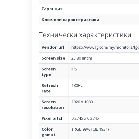
Гаранция
Ключови характеристики
Технически характеристики
Vendor_url
https://www.lg.com/my/monitors/lg-
Screen size
23.80 (inch)
Screen
IPS
type
Refresh
180Hz
rate
Screen
1920 x 1080
resolution
Pixel pitch
0.2745 x 0.2745
Color
sRGB 99% (CIE 1931)
gamut