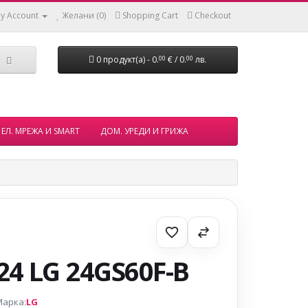
y Account
Желани (0)
Shopping Cart
Checkout
0 продукт(а) - 0.
€ / 0.
лв.
00
00
ЕЛ. МРЕЖА И SMART
ДОМ. УРЕДИ И ГРИЖА
24 LG 24GS60F-B
Марка:
LG