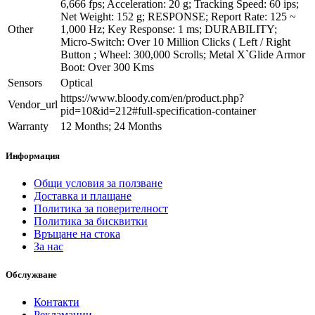
6,666 fps; Acceleration: 20 g; Tracking Speed: 60 ips;
Net Weight: 152 g; RESPONSE; Report Rate: 125 ~
Other
1,000 Hz; Key Response: 1 ms; DURABILITY;
Micro-Switch: Over 10 Million Clicks ( Left / Right
Button ; Wheel: 300,000 Scrolls; Metal X`Glide Armor
Boot: Over 300 Kms
Sensors
Optical
https://www.bloody.com/en/product.php?
Vendor_url
pid=10&id=212#full-specification-container
Warranty
12 Months; 24 Months
Информация
Общи условия за ползване
Доставка и плащане
Политика за поверителност
Политика за бисквитки
Връщане на стока
За нас
Обслужване
Контакти
Рекламации