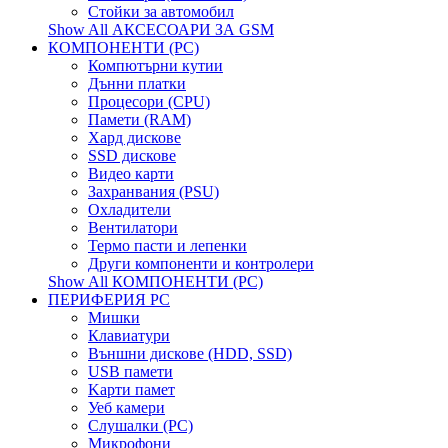
Стойки за автомобил
Show All АКСЕСОАРИ ЗА GSM
КОМПОНЕНТИ (PC)
Компютърни кутии
Дънни платки
Процесори (CPU)
Памети (RAM)
Хард дискове
SSD дискове
Видео карти
Захранвания (PSU)
Охладители
Вентилатори
Термо пасти и лепенки
Други компоненти и контролери
Show All КОМПОНЕНТИ (PC)
ПЕРИФЕРИЯ PC
Мишки
Клавиатури
Външни дискове (HDD, SSD)
USB памети
Kарти памет
Уеб камери
Слушалки (PC)
Микрофони