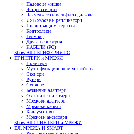
Падове за мишка
Четци за карти
Чекмеджета и калъфи за дискове
USB хъбове и репликатори
Почистващи материали
Контролери
Геймпад
Друга периферия
КАБЕЛИ (PC)
Show All ПЕРИФЕРИЯ PC
ПРИНТЕРИ и МРЕЖИ
Принтери
Мултифункционални устройства
Скенери
Рутери
Суичове
Безжични адаптери
Охранителни камери
Мрежови адаптери
Мрежови кабели
Консумативи
Мрежови аксесоари
Show All ПРИНТЕРИ и МРЕЖИ
ЕЛ. МРЕЖА И SMART
Разклонители и адаптери