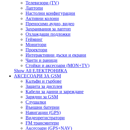
Телевизори (TV)
Лаптопи
Настолни конфигурации
Активни колони
Преносимо аудио, видео
Захранвания за лаптоп
Охлаждащи подложки
Гейминг
Монитори
Проектори
Интерактивни дъски и екрани
Чанти и раници
Стойки и аксесоари (MON+TV)
Show All ЕЛЕКТРОНИКА
АКСЕСОАРИ ЗА GSM
Калъфи и гърбове
Защита за дисплея
Кабели за данни и зареждане
Зарядни за GSM
Слушалки
Външни батерии
Навигации (GPS)
Видеорегистратори
FM трансмитери
Аксесоари (GPS+NAV)