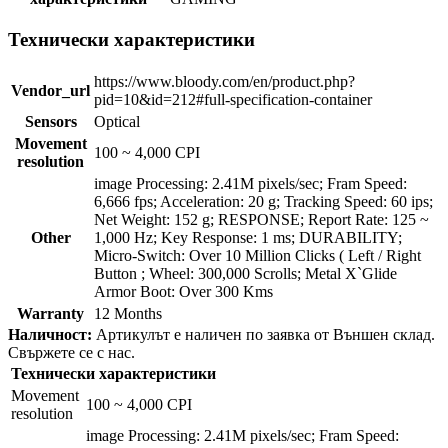
Технически характеристики
https://www.bloody.com/en/product.php?
Vendor_url
pid=10&id=212#full-specification-container
Sensors
Optical
Movement
100 ~ 4,000 CPI
resolution
image Processing: 2.41M pixels/sec; Fram Speed:
6,666 fps; Acceleration: 20 g; Tracking Speed: 60 ips;
Net Weight: 152 g; RESPONSE; Report Rate: 125 ~
Other
1,000 Hz; Key Response: 1 ms; DURABILITY;
Micro-Switch: Over 10 Million Clicks ( Left / Right
Button ; Wheel: 300,000 Scrolls; Metal X`Glide
Armor Boot: Over 300 Kms
Warranty
12 Months
Наличност:
Артикулът е наличен по заявка от Външен склад.
Свържете се с нас.
Технически характеристики
Movement
100 ~ 4,000 CPI
resolution
image Processing: 2.41M pixels/sec; Fram Speed: