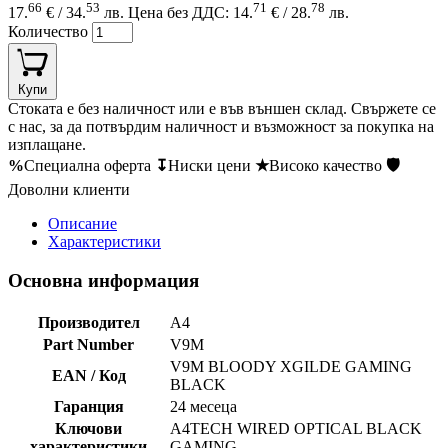
66
53
71
78
17.
€ / 34.
лв.
Цена без ДДС: 14.
€ / 28.
лв.
Количество
Купи
Стоката е без наличност или е във външен склад. Свържете се
с нас, за да потвърдим наличност и възможност за покупка на
изплащане.
%
Специална оферта
↧
Ниски цени
★
Високо качество
🛡
Доволни клиенти
Описание
Характеристики
Основна информация
Производител
A4
Part Number
V9M
V9M BLOODY XGILDE GAMING
EAN / Код
BLACK
Гаранция
24 месеца
Ключови
A4TECH WIRED OPTICAL BLACK
характеристики
GAMING