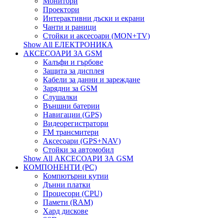
Монитори
Проектори
Интерактивни дъски и екрани
Чанти и раници
Стойки и аксесоари (MON+TV)
Show All ЕЛЕКТРОНИКА
АКСЕСОАРИ ЗА GSM
Калъфи и гърбове
Защита за дисплея
Кабели за данни и зареждане
Зарядни за GSM
Слушалки
Външни батерии
Навигации (GPS)
Видеорегистратори
FM трансмитери
Аксесоари (GPS+NAV)
Стойки за автомобил
Show All АКСЕСОАРИ ЗА GSM
КОМПОНЕНТИ (PC)
Компютърни кутии
Дънни платки
Процесори (CPU)
Памети (RAM)
Хард дискове