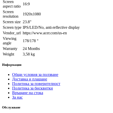
Screen
16:9
aspect ratio
Screen
1920x1080
resolution
Screen size
23.8"
Screen type
IPS/LED/No, anti-reflective display
Vendor_url
https://www.acer.com/us-en
Viewing
178/178 °
angle
Warranty
24 Months
Weight
3,58 kg
Информация
Общи условия за ползване
Доставка и плащане
Политика за поверителност
Политика за бисквитки
Връщане на стока
За нас
Обслужване