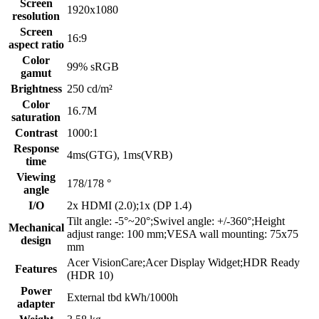
Screen
1920x1080
resolution
Screen
16:9
aspect ratio
Color
99% sRGB
gamut
Brightness
250 cd/m²
Color
16.7M
saturation
Contrast
1000:1
Response
4ms(GTG), 1ms(VRB)
time
Viewing
178/178 °
angle
I/O
2x HDMI (2.0);1x (DP 1.4)
Tilt angle: -5°~20°;Swivel angle: +/-360°;Height
Mechanical
adjust range: 100 mm;VESA wall mounting: 75x75
design
mm
Acer VisionCare;Acer Display Widget;HDR Ready
Features
(HDR 10)
Power
External tbd kWh/1000h
adapter