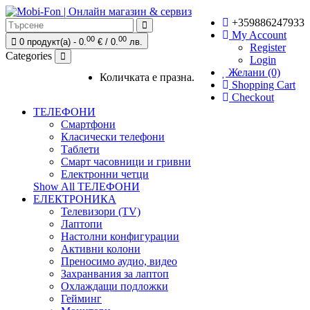
+359886247933
My Account
00
00
0 продукт(а) - 0.
€ / 0.
лв.
Register
Categories
Login
Желани (0)
Количката е празна.
Shopping Cart
Checkout
ТЕЛЕФОНИ
Смартфони
Класически телефони
Таблети
Смарт часовници и гривни
Електронни четци
Show All ТЕЛЕФОНИ
ЕЛЕКТРОНИКА
Телевизори (TV)
Лаптопи
Настолни конфигурации
Активни колони
Преносимо аудио, видео
Захранвания за лаптоп
Охлаждащи подложки
Гейминг