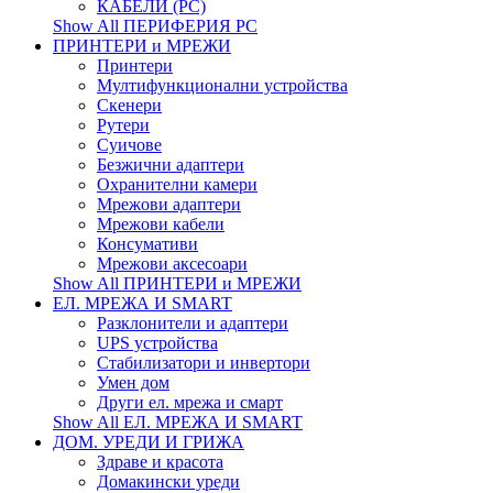
КАБЕЛИ (PC)
Show All ПЕРИФЕРИЯ PC
ПРИНТЕРИ и МРЕЖИ
Принтери
Мултифункционални устройства
Скенери
Рутери
Суичове
Безжични адаптери
Охранителни камери
Мрежови адаптери
Мрежови кабели
Консумативи
Мрежови аксесоари
Show All ПРИНТЕРИ и МРЕЖИ
ЕЛ. МРЕЖА И SMART
Разклонители и адаптери
UPS устройства
Стабилизатори и инвертори
Умен дом
Други ел. мрежа и смарт
Show All ЕЛ. МРЕЖА И SMART
ДОМ. УРЕДИ И ГРИЖА
Здраве и красота
Домакински уреди