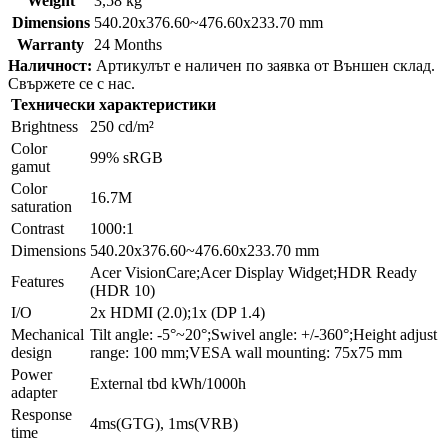
Weight
3,58 kg
Dimensions
540.20x376.60~476.60x233.70 mm
Warranty
24 Months
Наличност:
Артикулът е наличен по заявка от Външен склад.
Свържете се с нас.
Технически характеристики
Brightness
250 cd/m²
Color
99% sRGB
gamut
Color
16.7M
saturation
Contrast
1000:1
Dimensions
540.20x376.60~476.60x233.70 mm
Acer VisionCare;Acer Display Widget;HDR Ready
Features
(HDR 10)
I/O
2x HDMI (2.0);1x (DP 1.4)
Mechanical
Tilt angle: -5°~20°;Swivel angle: +/-360°;Height adjust
design
range: 100 mm;VESA wall mounting: 75x75 mm
Power
External tbd kWh/1000h
adapter
Response
4ms(GTG), 1ms(VRB)
time