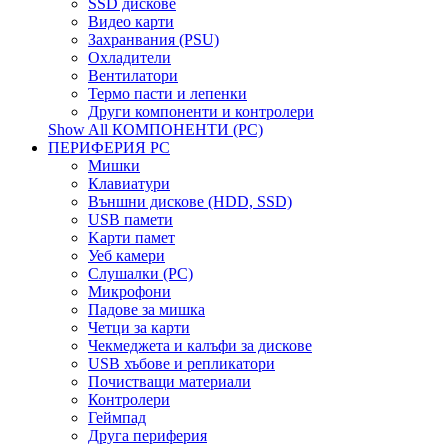
SSD дискове
Видео карти
Захранвания (PSU)
Охладители
Вентилатори
Термо пасти и лепенки
Други компоненти и контролери
Show All КОМПОНЕНТИ (PC)
ПЕРИФЕРИЯ PC
Мишки
Клавиатури
Външни дискове (HDD, SSD)
USB памети
Kарти памет
Уеб камери
Слушалки (PC)
Микрофони
Падове за мишка
Четци за карти
Чекмеджета и калъфи за дискове
USB хъбове и репликатори
Почистващи материали
Контролери
Геймпад
Друга периферия