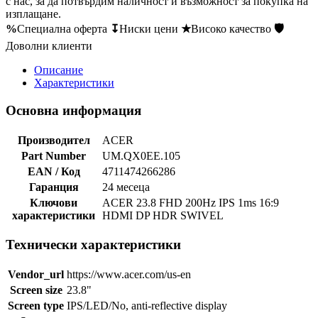
с нас, за да потвърдим наличност и възможност за покупка на
изплащане.
%
Специална оферта
↧
Ниски цени
★
Високо качество
🛡
Доволни клиенти
Описание
Характеристики
Основна информация
Производител
ACER
Part Number
UM.QX0EE.105
EAN / Код
4711474266286
Гаранция
24 месеца
Ключови
ACER 23.8 FHD 200Hz IPS 1ms 16:9
характеристики
HDMI DP HDR SWIVEL
Технически характеристики
Vendor_url
https://www.acer.com/us-en
Screen size
23.8"
Screen type
IPS/LED/No, anti-reflective display