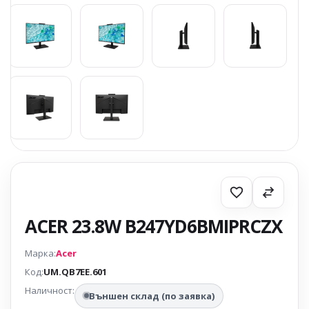
ACER 23.8W B247YD6BMIPRCZX
Марка:
Acer
Код:
UM.QB7EE.601
Наличност:
Външен склад (по заявка)