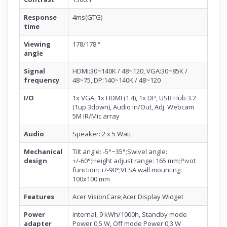
Response
4ms(GTG)
time
Viewing
178/178 °
angle
Signal
HDMI:30~140K / 48~120, VGA:30~85K /
frequency
48~75, DP:140~140K / 48~120
I/O
1x VGA, 1x HDMI (1.4), 1x DP, USB Hub 3.2
(1up 3down), Audio In/Out, Adj. Webcam
5M IR/Mic array
Audio
Speaker: 2 x 5 Watt
Mechanical
Tilt angle: -5°~35°;Swivel angle:
design
+/-60°;Height adjust range: 165 mm;Pivot
function: +/-90°;VESA wall mounting:
100x100 mm
Features
Acer VisionCare;Acer Display Widget
Power
Internal, 9 kWh/1000h, Standby mode
adapter
Power 0,5 W, Off mode Power 0,3 W