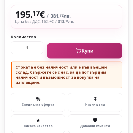
195.
€
17
/
381.
лв.
72
Цена без ДДС: 162.
€
/
318.
лв.
64
10
Количество
Купи
Стоката е без наличност или е във външен
склад. Свържете се с нас, за да потвърдим
наличност и възможност за покупка на
изплащане.
%
↧
Специална оферта
Ниски цени
★
🛡
Високо качество
Доволни клиенти