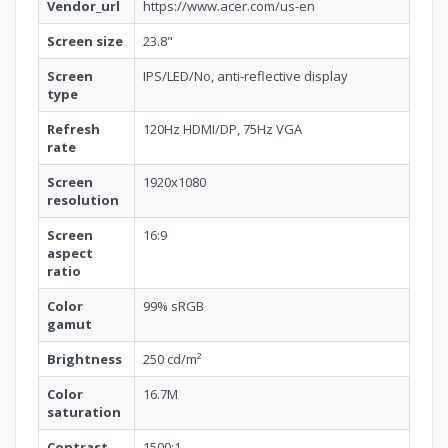
Vendor_url
https://www.acer.com/us-en
Screen size
23.8"
Screen
IPS/LED/No, anti-reflective display
type
Refresh
120Hz HDMI/DP, 75Hz VGA
rate
Screen
1920x1080
resolution
Screen
16:9
aspect
ratio
Color
99% sRGB
gamut
Brightness
250 cd/m²
Color
16.7M
saturation
Contrast
1500:1