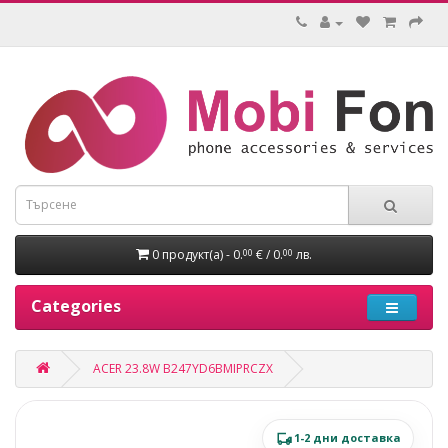
0 продукт(а) - 0.
€ / 0.
лв.
00
00
Categories
ACER 23.8W B247YD6BMIPRCZX
1-2 дни доставка