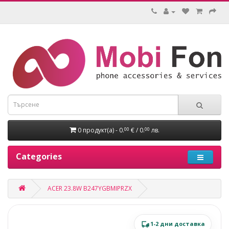
0 продукт(а) - 0.
€ / 0.
лв.
00
00
Categories
ACER 23.8W B247YGBMIPRZX
1-2 дни доставка