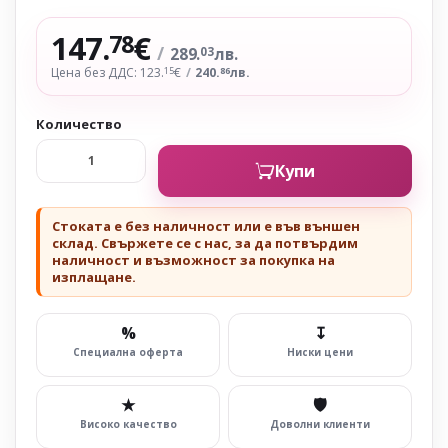
147.
€
78
/
289.
лв.
03
Цена без ДДС: 123.
€
/
240.
лв.
15
86
Количество
Купи
Стоката е без наличност или е във външен
склад. Свържете се с нас, за да потвърдим
наличност и възможност за покупка на
изплащане.
%
↧
Специална оферта
Ниски цени
★
🛡
Високо качество
Доволни клиенти