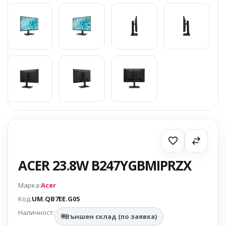
ACER 23.8W B247YGBMIPRZX
Марка:
Acer
Код:
UM.QB7EE.G05
Наличност:
Външен склад (по заявка)