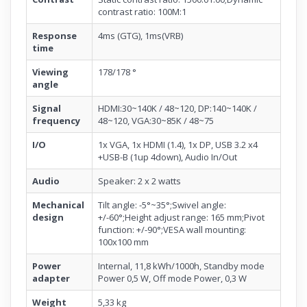
contrast ratio: 100M:1
Response
4ms (GTG), 1ms(VRB)
time
Viewing
178/178 °
angle
Signal
HDMI:30~140K / 48~120, DP:140~140K /
frequency
48~120, VGA:30~85K / 48~75
I/O
1x VGA, 1x HDMI (1.4), 1x DP, USB 3.2 x4
+USB-B (1up 4down), Audio In/Out
Audio
Speaker: 2 x 2 watts
Mechanical
Tilt angle: -5°~35°;Swivel angle:
design
+/-60°;Height adjust range: 165 mm;Pivot
function: +/-90°;VESA wall mounting:
100x100 mm
Power
Internal, 11,8 kWh/1000h, Standby mode
adapter
Power 0,5 W, Off mode Power, 0,3 W
Weight
5,33 kg