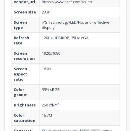
Vendor_url
https://www.acer.com/us-en
Screen size
23.8"
Screen
IPS Technology/LED/No, anti-reflective
type
display
Refresh
120Hz HDMI/DP, 75Hz VGA
rate
Screen
1920x1080
resolution
Screen
16:09
aspect
ratio
Color
99% sRGB
gamut
Brightness
250 cd/m²
Color
16.7M
saturation
Contrast
Static contrast ratio: 1500:01:00;Dynamic