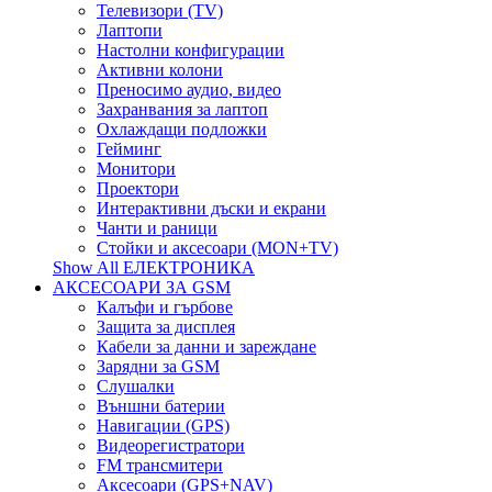
Телевизори (TV)
Лаптопи
Настолни конфигурации
Активни колони
Преносимо аудио, видео
Захранвания за лаптоп
Охлаждащи подложки
Гейминг
Монитори
Проектори
Интерактивни дъски и екрани
Чанти и раници
Стойки и аксесоари (MON+TV)
Show All ЕЛЕКТРОНИКА
АКСЕСОАРИ ЗА GSM
Калъфи и гърбове
Защита за дисплея
Кабели за данни и зареждане
Зарядни за GSM
Слушалки
Външни батерии
Навигации (GPS)
Видеорегистратори
FM трансмитери
Аксесоари (GPS+NAV)