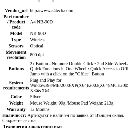
Vendor_url
http://www.a4tech.com/
Part number
/ Product
A4 NB-90D
code
Model
NB-90D
Type
Wireless
Sensors
Optical
Movement
800 dpi
resolution
2x Button - No more Double Click • 2nd Side Wheel-
Buttons
Quick Functions in One Wheel • Quick Access to Offi
Jump with a click on the "Office" Button
Plug and Play for
System
Windows98/ME/2000/XP(X64)/2003(X64)/MCE2005
requirements
X86&X64
Color
Silver
Weight
Mouse Weight: 99g /Mouse Pad Weight: 213g
Warranty
12 Months
Наличност:
Артикулът е наличен по заявка от Външен склад.
Свържете се с нас.
Технически характеристики