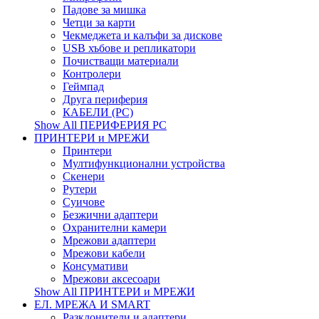
Падове за мишка
Четци за карти
Чекмеджета и калъфи за дискове
USB хъбове и репликатори
Почистващи материали
Контролери
Геймпад
Друга периферия
КАБЕЛИ (PC)
Show All ПЕРИФЕРИЯ PC
ПРИНТЕРИ и МРЕЖИ
Принтери
Мултифункционални устройства
Скенери
Рутери
Суичове
Безжични адаптери
Охранителни камери
Мрежови адаптери
Мрежови кабели
Консумативи
Мрежови аксесоари
Show All ПРИНТЕРИ и МРЕЖИ
ЕЛ. МРЕЖА И SMART
Разклонители и адаптери