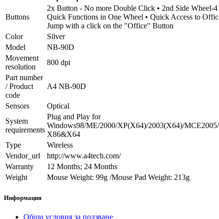
2x Button - No more Double Click • 2nd Side Wheel-4
Buttons
Quick Functions in One Wheel • Quick Access to Offic
Jump with a click on the "Office" Button
Color
Silver
Model
NB-90D
Movement
800 dpi
resolution
Part number
/ Product
A4 NB-90D
code
Sensors
Optical
Plug and Play for
System
Windows98/ME/2000/XP(X64)/2003(X64)/MCE2005/
requirements
X86&X64
Type
Wireless
Vendor_url
http://www.a4tech.com/
Warranty
12 Months; 24 Months
Weight
Mouse Weight: 99g /Mouse Pad Weight: 213g
Информация
Общи условия за ползване