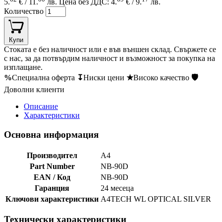
5.
€ / 11.
лв.
Цена без ДДС: 4.
€ / 9.
лв.
Количество
Купи
Стоката е без наличност или е във външен склад. Свържете се
с нас, за да потвърдим наличност и възможност за покупка на
изплащане.
%
Специална оферта
↧
Ниски цени
★
Високо качество
🛡
Доволни клиенти
Описание
Характеристики
Основна информация
Производител
A4
Part Number
NB-90D
EAN / Код
NB-90D
Гаранция
24 месеца
Ключови характеристики
A4TECH WL OPTICAL SILVER
Технически характеристики