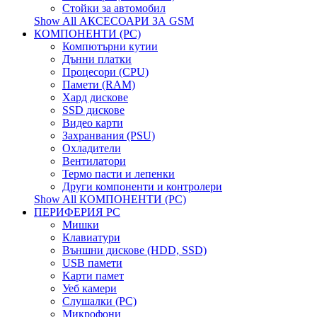
Стойки за автомобил
Show All АКСЕСОАРИ ЗА GSM
КОМПОНЕНТИ (PC)
Компютърни кутии
Дънни платки
Процесори (CPU)
Памети (RAM)
Хард дискове
SSD дискове
Видео карти
Захранвания (PSU)
Охладители
Вентилатори
Термо пасти и лепенки
Други компоненти и контролери
Show All КОМПОНЕНТИ (PC)
ПЕРИФЕРИЯ PC
Мишки
Клавиатури
Външни дискове (HDD, SSD)
USB памети
Kарти памет
Уеб камери
Слушалки (PC)
Микрофони