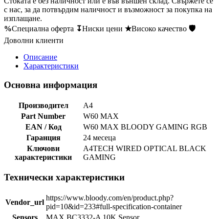
Стоката е без наличност или е във външен склад. Свържете се
с нас, за да потвърдим наличност и възможност за покупка на
изплащане.
%
Специална оферта
↧
Ниски цени
★
Високо качество
🛡
Доволни клиенти
Описание
Характеристики
Основна информация
Производител
A4
Part Number
W60 MAX
EAN / Код
W60 MAX BLOODY GAMING RGB
Гаранция
24 месеца
Ключови
A4TECH WIRED OPTICAL BLACK
характеристики
GAMING
Технически характеристики
https://www.bloody.com/en/product.php?
Vendor_url
pid=10&id=233#full-specification-container
Sensors
MAX BC3332-A 10K Sensor