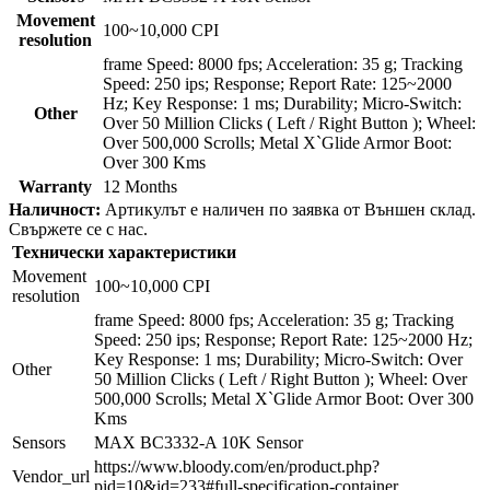
Movement
100~10,000 CPI
resolution
frame Speed: 8000 fps; Acceleration: 35 g; Tracking
Speed: 250 ips; Response; Report Rate: 125~2000
Hz; Key Response: 1 ms; Durability; Micro-Switch:
Other
Over 50 Million Clicks ( Left / Right Button ); Wheel:
Over 500,000 Scrolls; Metal X`Glide Armor Boot:
Over 300 Kms
Warranty
12 Months
Наличност:
Артикулът е наличен по заявка от Външен склад.
Свържете се с нас.
Технически характеристики
Movement
100~10,000 CPI
resolution
frame Speed: 8000 fps; Acceleration: 35 g; Tracking
Speed: 250 ips; Response; Report Rate: 125~2000 Hz;
Key Response: 1 ms; Durability; Micro-Switch: Over
Other
50 Million Clicks ( Left / Right Button ); Wheel: Over
500,000 Scrolls; Metal X`Glide Armor Boot: Over 300
Kms
Sensors
MAX BC3332-A 10K Sensor
https://www.bloody.com/en/product.php?
Vendor_url
pid=10&id=233#full-specification-container