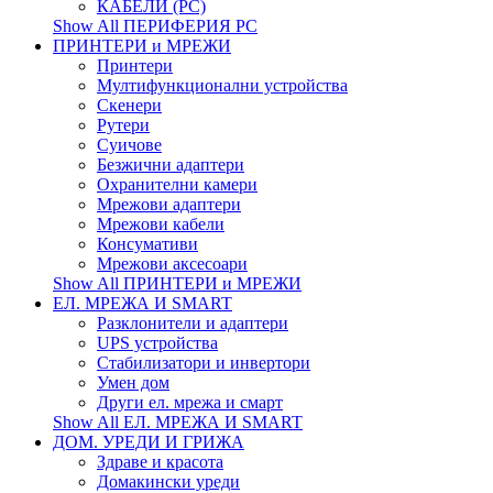
КАБЕЛИ (PC)
Show All ПЕРИФЕРИЯ PC
ПРИНТЕРИ и МРЕЖИ
Принтери
Мултифункционални устройства
Скенери
Рутери
Суичове
Безжични адаптери
Охранителни камери
Мрежови адаптери
Мрежови кабели
Консумативи
Мрежови аксесоари
Show All ПРИНТЕРИ и МРЕЖИ
ЕЛ. МРЕЖА И SMART
Разклонители и адаптери
UPS устройства
Стабилизатори и инвертори
Умен дом
Други ел. мрежа и смарт
Show All ЕЛ. МРЕЖА И SMART
ДОМ. УРЕДИ И ГРИЖА
Здраве и красота
Домакински уреди