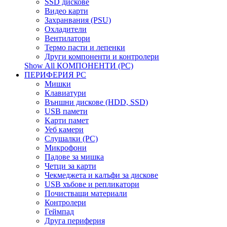
SSD дискове
Видео карти
Захранвания (PSU)
Охладители
Вентилатори
Термо пасти и лепенки
Други компоненти и контролери
Show All КОМПОНЕНТИ (PC)
ПЕРИФЕРИЯ PC
Мишки
Клавиатури
Външни дискове (HDD, SSD)
USB памети
Kарти памет
Уеб камери
Слушалки (PC)
Микрофони
Падове за мишка
Четци за карти
Чекмеджета и калъфи за дискове
USB хъбове и репликатори
Почистващи материали
Контролери
Геймпад
Друга периферия