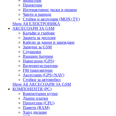
Монитори
Проектори
Интерактивни дъски и екрани
Чанти и раници
Стойки и аксесоари (MON+TV)
Show All ЕЛЕКТРОНИКА
АКСЕСОАРИ ЗА GSM
Калъфи и гърбове
Защита за дисплея
Кабели за данни и зареждане
Зарядни за GSM
Слушалки
Външни батерии
Навигации (GPS)
Видеорегистратори
FM трансмитери
Аксесоари (GPS+NAV)
Стойки за автомобил
Show All АКСЕСОАРИ ЗА GSM
КОМПОНЕНТИ (PC)
Компютърни кутии
Дънни платки
Процесори (CPU)
Памети (RAM)
Хард дискове