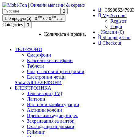
+359886247933
My Account
00
00
0 продукт(а) - 0.
€ / 0.
лв.
Register
Categories
Login
Желани (0)
Количката е празна.
Shopping Cart
Checkout
ТЕЛЕФОНИ
Смартфони
Класически телефони
Таблети
Смарт часовници и гривни
Електронни четци
Show All ТЕЛЕФОНИ
ЕЛЕКТРОНИКА
Телевизори (TV)
Лаптопи
Настолни конфигурации
Активни колони
Преносимо аудио, видео
Захранвания за лаптоп
Охлаждащи подложки
Гейминг