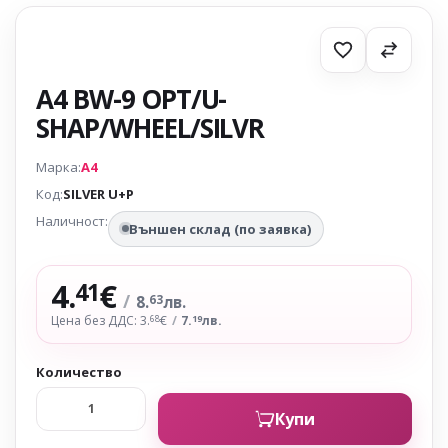
A4 BW-9 OPT/U-
SHAP/WHEEL/SILVR
Марка:
A4
Код:
SILVER U+P
Наличност:
Външен склад (по заявка)
4.
€
41
/
8.
лв.
63
Цена без ДДС: 3.
€
/
7.
лв.
68
19
Количество
Купи