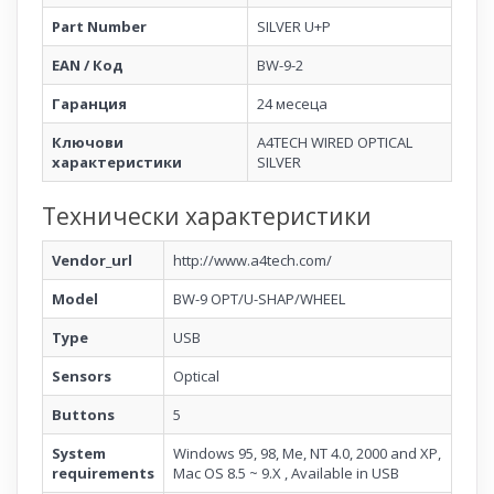
Part Number
SILVER U+P
EAN / Код
BW-9-2
Гаранция
24 месеца
Ключови
A4TECH WIRED OPTICAL
характеристики
SILVER
Технически характеристики
Vendor_url
http://www.a4tech.com/
Model
BW-9 OPT/U-SHAP/WHEEL
Type
USB
Sensors
Optical
Buttons
5
System
Windows 95, 98, Me, NT 4.0, 2000 and XP,
requirements
Mac OS 8.5 ~ 9.X , Available in USB