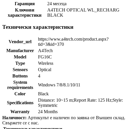
Гаранция
24 месеца
Ключови
A4TECH OPTICAL WL_RECHARG
характеристики
BLACK
Технически характеристики
https://www.a4tech.com/product.aspx?
Vendor_url
tid=3&id=370
Manufacturer
A4Tech
Model
FG16C
Type
Wireless
Sensors
Optical
Buttons
4
System
Windows 7/8/8.1/10/11
requirements
Color
Black
Distance: 10~15 m;Report Rate: 125 Hz;Style:
Specifications
Symmetric
Warranty
24 Months
Наличност:
Артикулът е наличен по заявка от Външен склад.
Свържете се с нас.
Технически характеристики