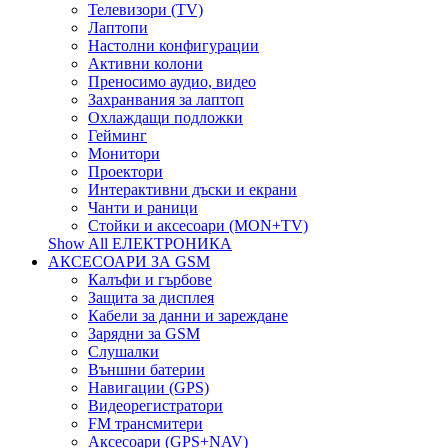
Телевизори (TV)
Лаптопи
Настолни конфигурации
Активни колони
Преносимо аудио, видео
Захранвания за лаптоп
Охлаждащи подложки
Гейминг
Монитори
Проектори
Интерактивни дъски и екрани
Чанти и раници
Стойки и аксесоари (MON+TV)
Show All ЕЛЕКТРОНИКА
АКСЕСОАРИ ЗА GSM
Калъфи и гърбове
Защита за дисплея
Кабели за данни и зареждане
Зарядни за GSM
Слушалки
Външни батерии
Навигации (GPS)
Видеорегистратори
FM трансмитери
Аксесоари (GPS+NAV)