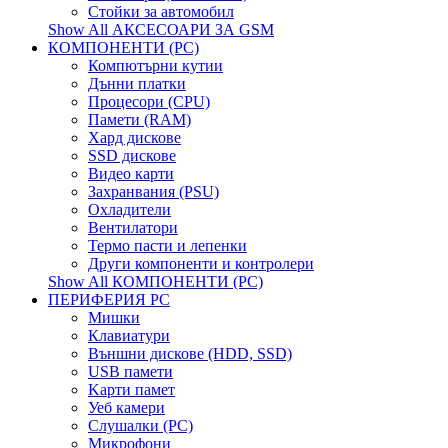
Стойки за автомобил
Show All АКСЕСОАРИ ЗА GSM
КОМПОНЕНТИ (PC)
Компютърни кутии
Дънни платки
Процесори (CPU)
Памети (RAM)
Хард дискове
SSD дискове
Видео карти
Захранвания (PSU)
Охладители
Вентилатори
Термо пасти и лепенки
Други компоненти и контролери
Show All КОМПОНЕНТИ (PC)
ПЕРИФЕРИЯ PC
Мишки
Клавиатури
Външни дискове (HDD, SSD)
USB памети
Kарти памет
Уеб камери
Слушалки (PC)
Микрофони