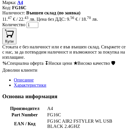
Марка:
A4
Код:
FG16C
Наличност:
Външен склад (по заявка)
47
43
56
70
11.
€ / 22.
лв.
Цена без ДДС: 9.
€ / 18.
лв.
Количество
Купи
Стоката е без наличност или е във външен склад. Свържете се
с нас, за да потвърдим наличност и възможност за покупка на
изплащане.
%
Специална оферта
↧
Ниски цени
★
Високо качество
🛡
Доволни клиенти
Описание
Характеристики
Основна информация
Производител
A4
Part Number
FG16C
FG16C AIR2 FSTYLER WL USB
EAN / Код
BLACK 2.4GHZ