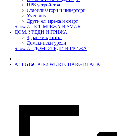
UPS устройства
Стабилизатори и инвертори
Умен дом
Други ел. мрежа и смарт
Show All ЕЛ. МРЕЖА И SMART
ДОМ. УРЕДИ И ГРИЖА
Здраве и красота
Домакински уреди
Show All ДОМ. УРЕДИ И ГРИЖА
A4 FG16C AIR2 WL RECHARG BLACK