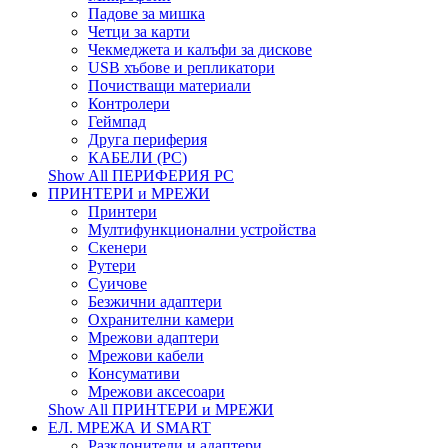
Падове за мишка
Четци за карти
Чекмеджета и калъфи за дискове
USB хъбове и репликатори
Почистващи материали
Контролери
Геймпад
Друга периферия
КАБЕЛИ (PC)
Show All ПЕРИФЕРИЯ PC
ПРИНТЕРИ и МРЕЖИ
Принтери
Мултифункционални устройства
Скенери
Рутери
Суичове
Безжични адаптери
Охранителни камери
Мрежови адаптери
Мрежови кабели
Консумативи
Мрежови аксесоари
Show All ПРИНТЕРИ и МРЕЖИ
ЕЛ. МРЕЖА И SMART
Разклонители и адаптери