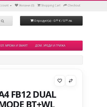
ccount
Желани (0)
Shopping Cart
Checkout
0 продукт(а) - 0.
€ / 0.
лв.
00
00
ЕЛ. МРЕЖА И SMART
ДОМ. УРЕДИ И ГРИЖА
A4 FB12 DUAL
MODE BT+WL