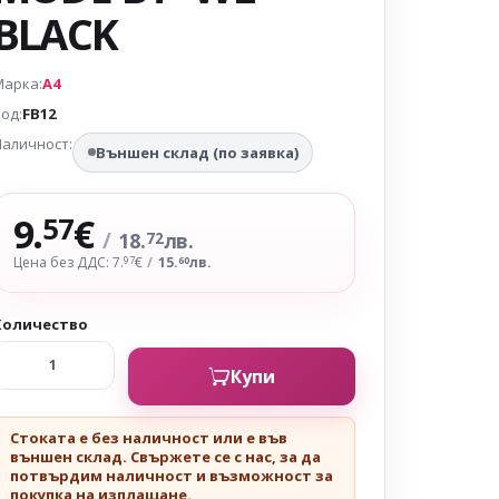
BLACK
Марка:
A4
од:
FB12
аличност:
Външен склад (по заявка)
9.
€
57
/
18.
лв.
72
Цена без ДДС: 7.
€
/
15.
лв.
97
60
Количество
Купи
Стоката е без наличност или е във
външен склад. Свържете се с нас, за да
потвърдим наличност и възможност за
покупка на изплащане.