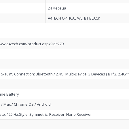
24 месеца
A4TECH OPTICAL WL_BT BLACK
www.a4tech.com/product.aspx?id=279
 5-10 m; Connection: Bluetooth / 2.4G; Multi-Device: 3 Devices ( BT*2, 2.4G*
ine Battery
/ Mac / Chrome OS / Android.
ate: 125 Hz;Style: Symmetric; Receiver: Nano Receiver