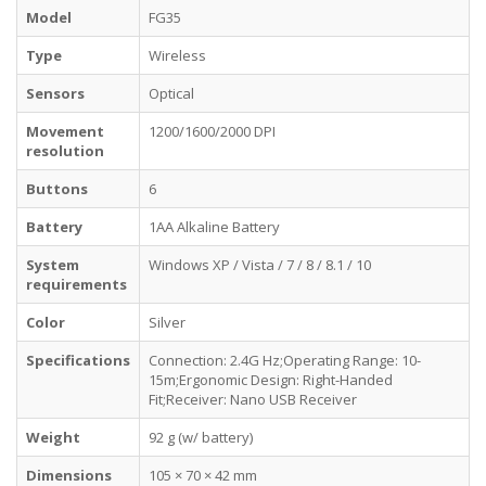
Model
FG35
Type
Wireless
Sensors
Optical
Movement
1200/1600/2000 DPI
resolution
Buttons
6
Battery
1AA Alkaline Battery
System
Windows XP / Vista / 7 / 8 / 8.1 / 10
requirements
Color
Silver
Specifications
Connection: 2.4G Hz;Operating Range: 10-
15m;Ergonomic Design: Right-Handed
Fit;Receiver: Nano USB Receiver
Weight
92 g (w/ battery)
Dimensions
105 × 70 × 42 mm