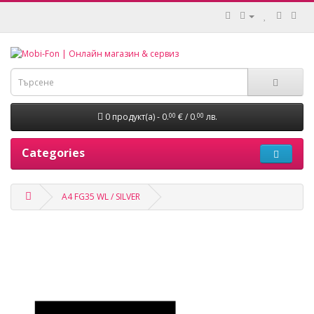
0 продукт(а) - 0.
€ / 0.
лв.
00
00
Categories
A4 FG35 WL / SILVER