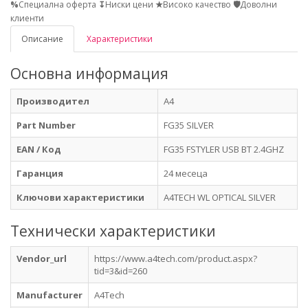
%
Специална оферта
↧
Ниски цени
★
Високо качество
🛡
Доволни
клиенти
Описание
Характеристики
Основна информация
Производител
A4
Part Number
FG35 SILVER
EAN / Код
FG35 FSTYLER USB BT 2.4GHZ
Гаранция
24 месеца
Ключови характеристики
A4TECH WL OPTICAL SILVER
Технически характеристики
Vendor_url
https://www.a4tech.com/product.aspx?
tid=3&id=260
Manufacturer
A4Tech