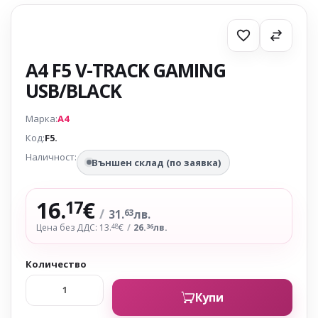
A4 F5 V-TRACK GAMING
USB/BLACK
Марка:
A4
Код:
F5.
Наличност:
Външен склад (по заявка)
16.
€
17
/
31.
лв.
63
Цена без ДДС: 13.
€
/
26.
лв.
48
36
Количество
Купи