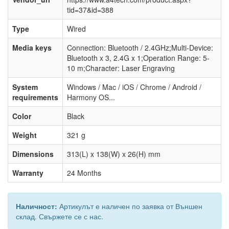
tid=37&id=388
Type
Wired
Media keys
Connection: Bluetooth / 2.4GHz;Multi-Device:
Bluetooth x 3, 2.4G x 1;Operation Range: 5-
10 m;Character: Laser Engraving
System
Windows / Mac / iOS / Chrome / Android /
requirements
Harmony OS...
Color
Black
Weight
321 g
Dimensions
313(L) x 138(W) x 26(H) mm
Warranty
24 Months
Наличност:
Артикулът е наличен по заявка от Външен
склад. Свържете се с нас.