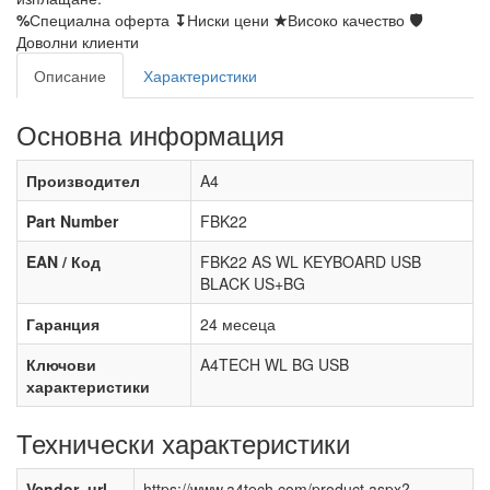
%
Специална оферта
↧
Ниски цени
★
Високо качество
🛡
Доволни клиенти
Описание
Характеристики
Основна информация
Производител
A4
Part Number
FBK22
EAN / Код
FBK22 AS WL KEYBOARD USB
BLACK US+BG
Гаранция
24 месеца
Ключови
A4TECH WL BG USB
характеристики
Технически характеристики
Vendor_url
https://www.a4tech.com/product.aspx?