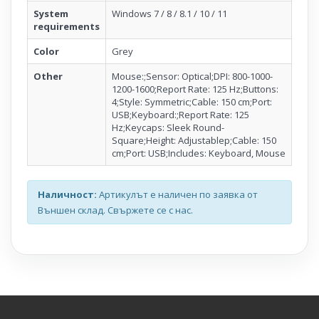
System
Windows 7 / 8 / 8.1 / 10 / 11
requirements
Color
Grey
Other
Mouse:;Sensor: Optical;DPI: 800-1000-
1200-1600;Report Rate: 125 Hz;Buttons:
4;Style: Symmetric;Cable: 150 cm;Port:
USB;Keyboard:;Report Rate: 125
Hz;Keycaps: Sleek Round-
Square;Height: Adjustablep;Cable: 150
cm;Port: USB;Includes: Keyboard, Mouse
Наличност:
Артикулът е наличен по заявка от
Външен склад. Свържете се с нас.