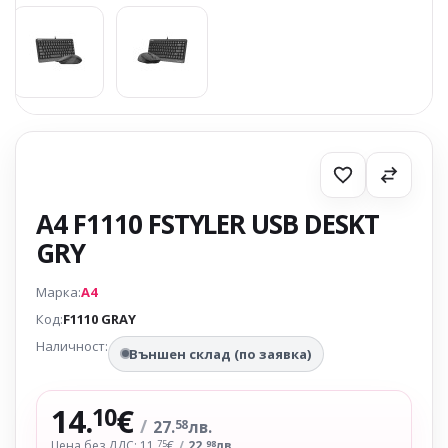
A4 F1110 FSTYLER USB DESKT
GRY
Марка:
A4
Код:
F1110 GRAY
Наличност:
Външен склад (по заявка)
14.
€
10
/
27.
лв.
58
Цена без ДДС: 11.
€
/
22.
лв.
75
98