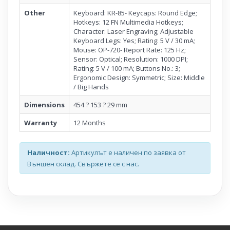
Other
Keyboard: KR-85- Keycaps: Round Edge;
Hotkeys: 12 FN Multimedia Hotkeys;
Character: Laser Engraving; Adjustable
Keyboard Legs: Yes; Rating: 5 V / 30 mA;
Mouse: OP-720- Report Rate: 125 Hz;
Sensor: Optical; Resolution: 1000 DPI;
Rating: 5 V / 100 mA; Buttons No.: 3;
Ergonomic Design: Symmetric; Size: Middle
/ Big Hands
Dimensions
454 ? 153 ? 29 mm
Warranty
12 Months
Наличност:
Артикулът е наличен по заявка от
Външен склад. Свържете се с нас.