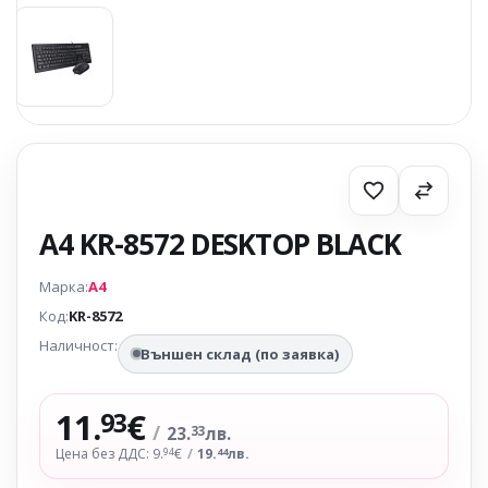
A4 KR-8572 DESKTOP BLACK
Марка:
A4
Код:
KR-8572
Наличност:
Външен склад (по заявка)
11.
€
93
/
23.
лв.
33
Цена без ДДС: 9.
€
/
19.
лв.
94
44