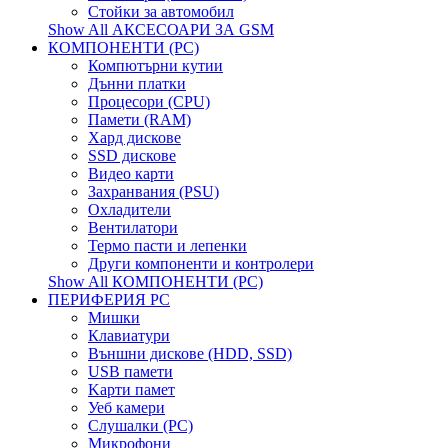
Стойки за автомобил
Show All АКСЕСОАРИ ЗА GSM
КОМПОНЕНТИ (PC)
Компютърни кутии
Дънни платки
Процесори (CPU)
Памети (RAM)
Хард дискове
SSD дискове
Видео карти
Захранвания (PSU)
Охладители
Вентилатори
Термо пасти и лепенки
Други компоненти и контролери
Show All КОМПОНЕНТИ (PC)
ПЕРИФЕРИЯ PC
Мишки
Клавиатури
Външни дискове (HDD, SSD)
USB памети
Kарти памет
Уеб камери
Слушалки (PC)
Микрофони