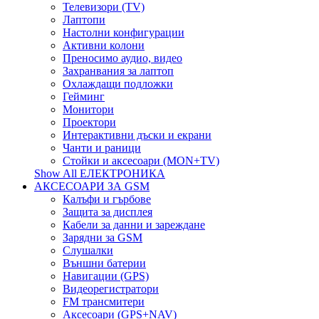
Телевизори (TV)
Лаптопи
Настолни конфигурации
Активни колони
Преносимо аудио, видео
Захранвания за лаптоп
Охлаждащи подложки
Гейминг
Монитори
Проектори
Интерактивни дъски и екрани
Чанти и раници
Стойки и аксесоари (MON+TV)
Show All ЕЛЕКТРОНИКА
АКСЕСОАРИ ЗА GSM
Калъфи и гърбове
Защита за дисплея
Кабели за данни и зареждане
Зарядни за GSM
Слушалки
Външни батерии
Навигации (GPS)
Видеорегистратори
FM трансмитери
Аксесоари (GPS+NAV)