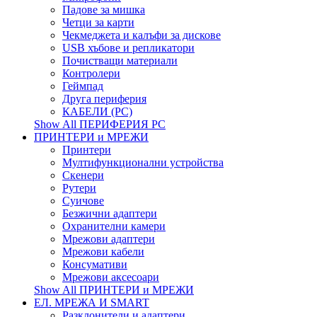
Падове за мишка
Четци за карти
Чекмеджета и калъфи за дискове
USB хъбове и репликатори
Почистващи материали
Контролери
Геймпад
Друга периферия
КАБЕЛИ (PC)
Show All ПЕРИФЕРИЯ PC
ПРИНТЕРИ и МРЕЖИ
Принтери
Мултифункционални устройства
Скенери
Рутери
Суичове
Безжични адаптери
Охранителни камери
Мрежови адаптери
Мрежови кабели
Консумативи
Мрежови аксесоари
Show All ПРИНТЕРИ и МРЕЖИ
ЕЛ. МРЕЖА И SMART
Разклонители и адаптери