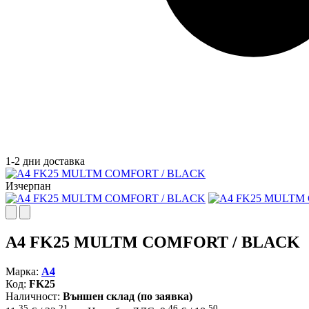
1-2 дни доставка
Изчерпан
A4 FK25 MULTM COMFORT / BLACK
Марка:
A4
Код:
FK25
Наличност:
Външен склад (по заявка)
35
21
46
50