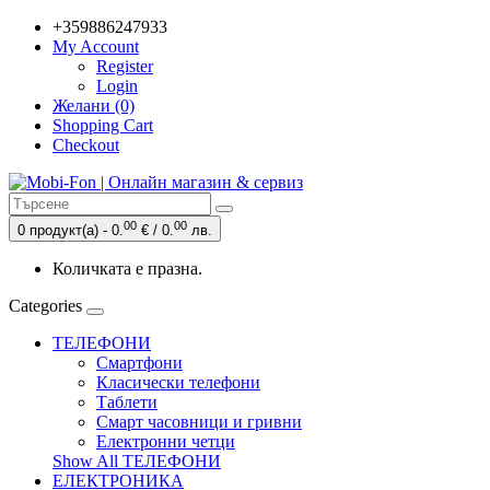
+359886247933
My Account
Register
Login
Желани (0)
Shopping Cart
Checkout
00
00
0 продукт(а) - 0.
€ / 0.
лв.
Количката е празна.
Categories
ТЕЛЕФОНИ
Смартфони
Класически телефони
Таблети
Смарт часовници и гривни
Електронни четци
Show All ТЕЛЕФОНИ
ЕЛЕКТРОНИКА