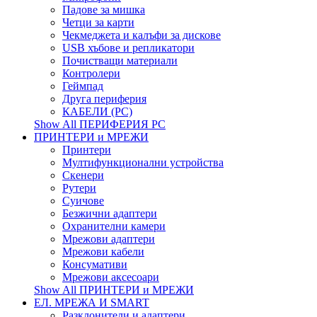
Падове за мишка
Четци за карти
Чекмеджета и калъфи за дискове
USB хъбове и репликатори
Почистващи материали
Контролери
Геймпад
Друга периферия
КАБЕЛИ (PC)
Show All ПЕРИФЕРИЯ PC
ПРИНТЕРИ и МРЕЖИ
Принтери
Мултифункционални устройства
Скенери
Рутери
Суичове
Безжични адаптери
Охранителни камери
Мрежови адаптери
Мрежови кабели
Консумативи
Мрежови аксесоари
Show All ПРИНТЕРИ и МРЕЖИ
ЕЛ. МРЕЖА И SMART
Разклонители и адаптери