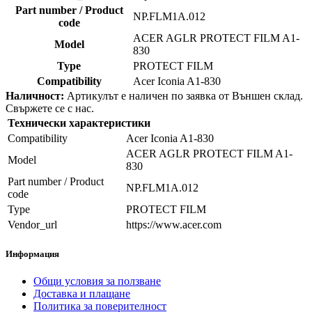
Part number / Product
NP.FLM1A.012
code
ACER AGLR PROTECT FILM A1-
Model
830
Type
PROTECT FILM
Compatibility
Acer Iconia A1-830
Наличност:
Артикулът е наличен по заявка от Външен склад.
Свържете се с нас.
Технически характеристики
Compatibility
Acer Iconia A1-830
ACER AGLR PROTECT FILM A1-
Model
830
Part number / Product
NP.FLM1A.012
code
Type
PROTECT FILM
Vendor_url
https://www.acer.com
Информация
Общи условия за ползване
Доставка и плащане
Политика за поверителност