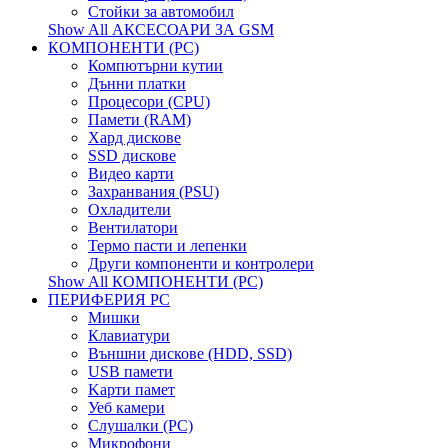
Стойки за автомобил
Show All АКСЕСОАРИ ЗА GSM
КОМПОНЕНТИ (PC)
Компютърни кутии
Дънни платки
Процесори (CPU)
Памети (RAM)
Хард дискове
SSD дискове
Видео карти
Захранвания (PSU)
Охладители
Вентилатори
Термо пасти и лепенки
Други компоненти и контролери
Show All КОМПОНЕНТИ (PC)
ПЕРИФЕРИЯ PC
Мишки
Клавиатури
Външни дискове (HDD, SSD)
USB памети
Kарти памет
Уеб камери
Слушалки (PC)
Микрофони