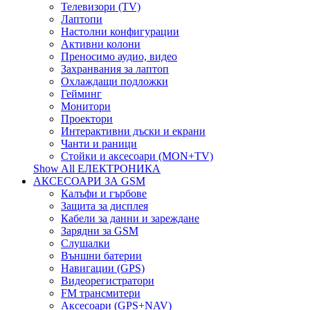
Телевизори (TV)
Лаптопи
Настолни конфигурации
Активни колони
Преносимо аудио, видео
Захранвания за лаптоп
Охлаждащи подложки
Гейминг
Монитори
Проектори
Интерактивни дъски и екрани
Чанти и раници
Стойки и аксесоари (MON+TV)
Show All ЕЛЕКТРОНИКА
АКСЕСОАРИ ЗА GSM
Калъфи и гърбове
Защита за дисплея
Кабели за данни и зареждане
Зарядни за GSM
Слушалки
Външни батерии
Навигации (GPS)
Видеорегистратори
FM трансмитери
Аксесоари (GPS+NAV)