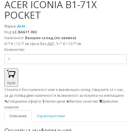
ACER ICONIA B1-71X
POCKET
Марка:
Acer
Код:
LC.BAG11.002
Наличност:
Външен склад (по заявка)
6.
€ / 12.
лв.
Цена без ДДС: 5.
€ / 10.
лв.
25
22
21
19
Количество
Купи
Стоката е без наличност или е във външен склад. Свържете се с нас,
за да потвърдим наличност и възможност за покупка на изплащане.
%
Специална оферта
↧
Ниски цени
★
Високо качество
🛡
Доволни
клиенти
Описание
Характеристики
Основна информация