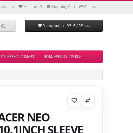
ccount
Желани (0)
Shopping Cart
Checkout
0 продукт(а) - 0.
€ / 0.
лв.
00
00
ЕЛ. МРЕЖА И SMART
ДОМ. УРЕДИ И ГРИЖА
ACER NEO
10.1INCH SLEEVE