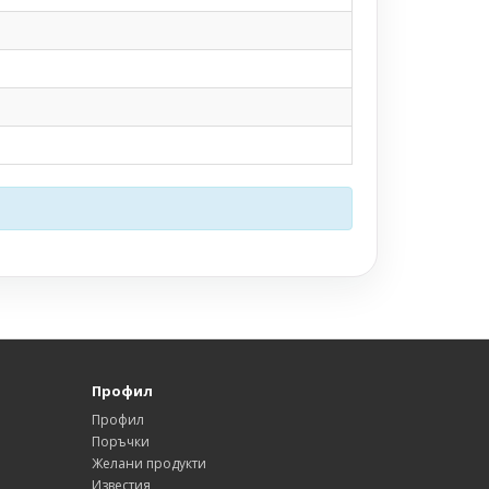
Профил
Профил
Поръчки
Желани продукти
Известия