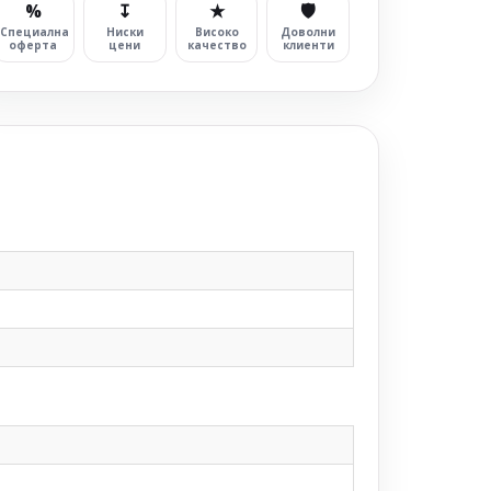
%
↧
★
🛡
Специална
Ниски
Високо
Доволни
оферта
цени
качество
клиенти