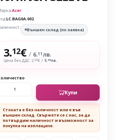
Марка:
Acer
од:
LC.BAG0A.002
аличност:
Външен склад (по заявка)
3.
€
12
/
6.
лв.
11
Цена без ДДС: 2.
€
/
5.
лв.
60
09
Количество
Купи
Стоката е без наличност или е във
външен склад. Свържете се с нас, за да
потвърдим наличност и възможност за
покупка на изплащане.