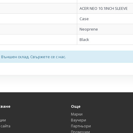
ACER NEO 10.1INCH SLEEVE
Case
Neoprene
Black
 Външен склад. Свържете се с нас.
ване
Още
и
Марки
ции
Ваучери
 сайта
Партньори
Промоции