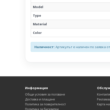
Model
Type
Material
Color
Наличност:
Артикулът е наличен по заявка от
Информация
Обслуж
Общи условия за ползване
Контакт
Доставка и плащане
Реклама
Политика за поверителност
Карта на
Политика за бисквитки