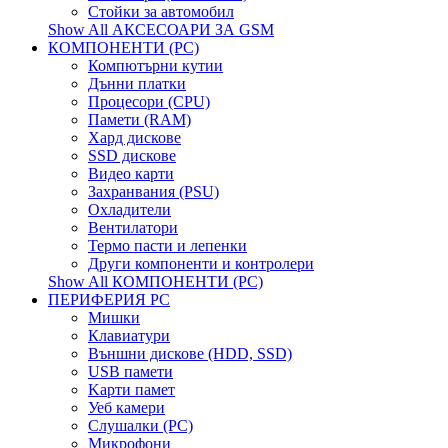
Стойки за автомобил
Show All АКСЕСОАРИ ЗА GSM
КОМПОНЕНТИ (PC)
Компютърни кутии
Дънни платки
Процесори (CPU)
Памети (RAM)
Хард дискове
SSD дискове
Видео карти
Захранвания (PSU)
Охладители
Вентилатори
Термо пасти и лепенки
Други компоненти и контролери
Show All КОМПОНЕНТИ (PC)
ПЕРИФЕРИЯ PC
Мишки
Клавиатури
Външни дискове (HDD, SSD)
USB памети
Kарти памет
Уеб камери
Слушалки (PC)
Микрофони