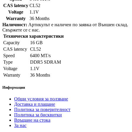
CAS latency
CL52
Voltage
1.1V
Warranty
36 Months
Наличност:
Артикулът е наличен по заявка от Външен склад.
Свържете се с нас.
Технически характеристики
Capacity
16 GB
CAS latency
CL52
Speed
6400 MT/s
Type
DDR5 SDRAM
Voltage
1.1V
Warranty
36 Months
Информация
Общи условия за ползване
Доставка и плащане
Политика за поверителност
Политика за бисквитки
Връщане на стока
За нас