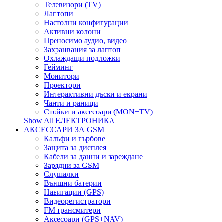
Телевизори (TV)
Лаптопи
Настолни конфигурации
Активни колони
Преносимо аудио, видео
Захранвания за лаптоп
Охлаждащи подложки
Гейминг
Монитори
Проектори
Интерактивни дъски и екрани
Чанти и раници
Стойки и аксесоари (MON+TV)
Show All ЕЛЕКТРОНИКА
АКСЕСОАРИ ЗА GSM
Калъфи и гърбове
Защита за дисплея
Кабели за данни и зареждане
Зарядни за GSM
Слушалки
Външни батерии
Навигации (GPS)
Видеорегистратори
FM трансмитери
Аксесоари (GPS+NAV)