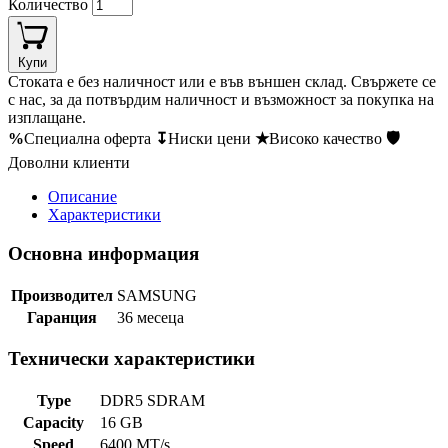
Количество
Купи
Стоката е без наличност или е във външен склад. Свържете се
с нас, за да потвърдим наличност и възможност за покупка на
изплащане.
%
Специална оферта
↧
Ниски цени
★
Високо качество
🛡
Доволни клиенти
Описание
Характеристики
Основна информация
Производител
SAMSUNG
Гаранция
36 месеца
Технически характеристики
Type
DDR5 SDRAM
Capacity
16 GB
Speed
6400 MT/s