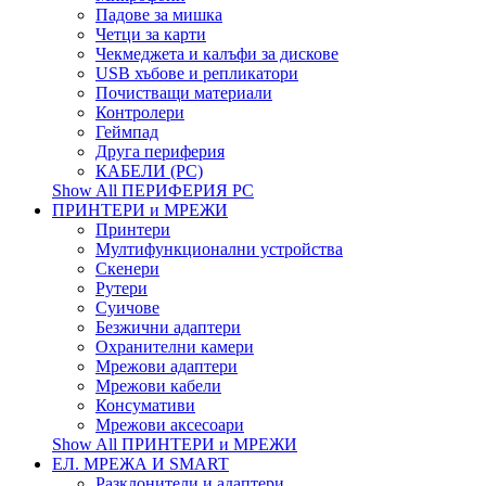
Падове за мишка
Четци за карти
Чекмеджета и калъфи за дискове
USB хъбове и репликатори
Почистващи материали
Контролери
Геймпад
Друга периферия
КАБЕЛИ (PC)
Show All ПЕРИФЕРИЯ PC
ПРИНТЕРИ и МРЕЖИ
Принтери
Мултифункционални устройства
Скенери
Рутери
Суичове
Безжични адаптери
Охранителни камери
Мрежови адаптери
Мрежови кабели
Консумативи
Мрежови аксесоари
Show All ПРИНТЕРИ и МРЕЖИ
ЕЛ. МРЕЖА И SMART
Разклонители и адаптери