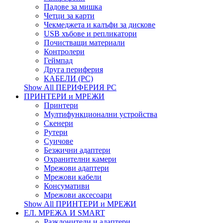
Падове за мишка
Четци за карти
Чекмеджета и калъфи за дискове
USB хъбове и репликатори
Почистващи материали
Контролери
Геймпад
Друга периферия
КАБЕЛИ (PC)
Show All ПЕРИФЕРИЯ PC
ПРИНТЕРИ и МРЕЖИ
Принтери
Мултифункционални устройства
Скенери
Рутери
Суичове
Безжични адаптери
Охранителни камери
Мрежови адаптери
Мрежови кабели
Консумативи
Мрежови аксесоари
Show All ПРИНТЕРИ и МРЕЖИ
ЕЛ. МРЕЖА И SMART
Разклонители и адаптери