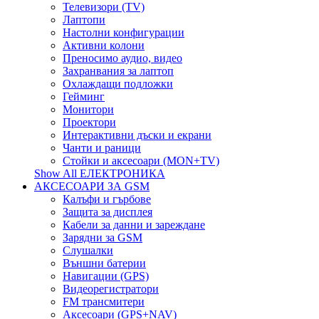
Телевизори (TV)
Лаптопи
Настолни конфигурации
Активни колони
Преносимо аудио, видео
Захранвания за лаптоп
Охлаждащи подложки
Гейминг
Монитори
Проектори
Интерактивни дъски и екрани
Чанти и раници
Стойки и аксесоари (MON+TV)
Show All ЕЛЕКТРОНИКА
АКСЕСОАРИ ЗА GSM
Калъфи и гърбове
Защита за дисплея
Кабели за данни и зареждане
Зарядни за GSM
Слушалки
Външни батерии
Навигации (GPS)
Видеорегистратори
FM трансмитери
Аксесоари (GPS+NAV)