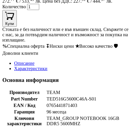
272.
€ / 533.
лв.
Цена без ДДС: 227.
€ / 444.
лв.
Количество
Купи
Стоката е без наличност или е във външен склад. Свържете се
с нас, за да потвърдим наличност и възможност за покупка на
изплащане.
%
Специална оферта
↧
Ниски цени
★
Високо качество
🛡
Доволни клиенти
Описание
Характеристики
Основна информация
Производител
TEAM
Part Number
TED516G5600C46A-S01
EAN / Код
0765441871403
Гаранция
96 месеца
Ключови
TEAM_GROUP NOTEBOOK 16GB
характеристики
DDR5 5600MHZ