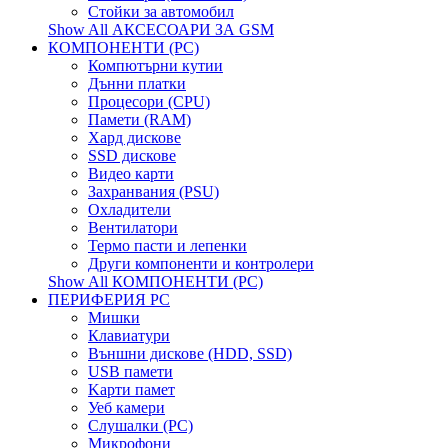
Стойки за автомобил
Show All АКСЕСОАРИ ЗА GSM
КОМПОНЕНТИ (PC)
Компютърни кутии
Дънни платки
Процесори (CPU)
Памети (RAM)
Хард дискове
SSD дискове
Видео карти
Захранвания (PSU)
Охладители
Вентилатори
Термо пасти и лепенки
Други компоненти и контролери
Show All КОМПОНЕНТИ (PC)
ПЕРИФЕРИЯ PC
Мишки
Клавиатури
Външни дискове (HDD, SSD)
USB памети
Kарти памет
Уеб камери
Слушалки (PC)
Микрофони