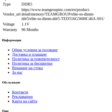
Type
DDR5
https://www.teamgroupinc.com/en/product-
Vendor_url
detail/memory/TEAMGROUP/elite-so-dimm-
ddr5/elite-so-dimm-ddr5-TED516G5600C46A-S01/
Voltage
1.1V
Warranty
96 Months
Информация
Общи условия за ползване
Доставка и плащане
Политика за поверителност
Политика за бисквитки
Връщане на стока
За нас
Обслужване
Контакти
Рекламации
Карта на сайта
Още