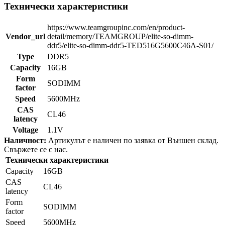
Технически характеристики
https://www.teamgroupinc.com/en/product-
Vendor_url
detail/memory/TEAMGROUP/elite-so-dimm-
ddr5/elite-so-dimm-ddr5-TED516G5600C46A-S01/
Type
DDR5
Capacity
16GB
Form
SODIMM
factor
Speed
5600MHz
CAS
CL46
latency
Voltage
1.1V
Наличност:
Артикулът е наличен по заявка от Външен склад.
Свържете се с нас.
Технически характеристики
Capacity
16GB
CAS
CL46
latency
Form
SODIMM
factor
Speed
5600MHz