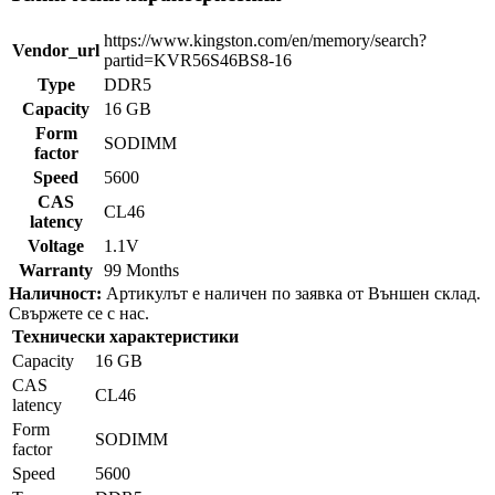
https://www.kingston.com/en/memory/search?
Vendor_url
partid=KVR56S46BS8-16
Type
DDR5
Capacity
16 GB
Form
SODIMM
factor
Speed
5600
CAS
CL46
latency
Voltage
1.1V
Warranty
99 Months
Наличност:
Артикулът е наличен по заявка от Външен склад.
Свържете се с нас.
Технически характеристики
Capacity
16 GB
CAS
CL46
latency
Form
SODIMM
factor
Speed
5600