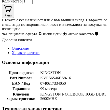
Количество
Купи
Стоката е без наличност или е във външен склад. Свържете се
с нас, за да потвърдим наличност и възможност за покупка на
изплащане.
%
Специална оферта
↧
Ниски цени
★
Високо качество
🛡
Доволни клиенти
Описание
Характеристики
Основна информация
Производител
KINGSTON
Part Number
KVR56S46BS8-16
EAN / Код
0740617334050
Гаранция
99 месеца
Ключови
KINGSTON NOTEBOOK 16GB DDR5
характеристики
5600MHZ
Технически характеристики