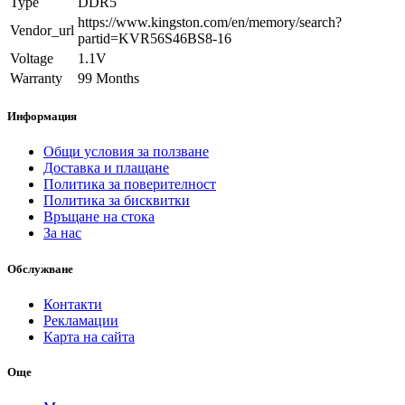
Type
DDR5
https://www.kingston.com/en/memory/search?
Vendor_url
partid=KVR56S46BS8-16
Voltage
1.1V
Warranty
99 Months
Информация
Общи условия за ползване
Доставка и плащане
Политика за поверителност
Политика за бисквитки
Връщане на стока
За нас
Обслужване
Контакти
Рекламации
Карта на сайта
Още