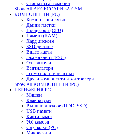
Стойки за автомобил
Show All АКСЕСОАРИ ЗА GSM
КОМПОНЕНТИ (PC)
Компютърни кутии
Дънни платки
Процесори (CPU)
Памети (RAM)
Хард дискове
SSD дискове
Видео карти
Захранвания (PSU)
Охладители
Вентилатори
Термо пасти и лепенки
Други компоненти и контролери
Show All КОМПОНЕНТИ (PC)
ПЕРИФЕРИЯ PC
Мишки
Клавиатури
Външни дискове (HDD, SSD)
USB памети
Kарти памет
Уеб камери
Слушалки (PC)
Микрофони