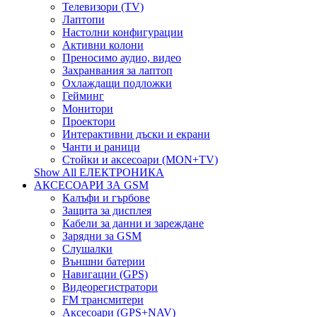
Телевизори (TV)
Лаптопи
Настолни конфигурации
Активни колони
Преносимо аудио, видео
Захранвания за лаптоп
Охлаждащи подложки
Гейминг
Монитори
Проектори
Интерактивни дъски и екрани
Чанти и раници
Стойки и аксесоари (MON+TV)
Show All ЕЛЕКТРОНИКА
АКСЕСОАРИ ЗА GSM
Калъфи и гърбове
Защита за дисплея
Кабели за данни и зареждане
Зарядни за GSM
Слушалки
Външни батерии
Навигации (GPS)
Видеорегистратори
FM трансмитери
Аксесоари (GPS+NAV)