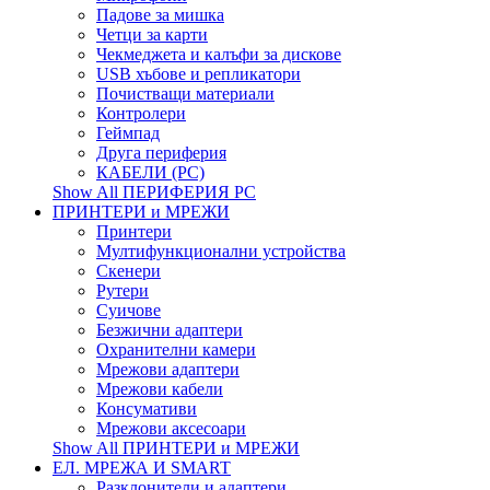
Падове за мишка
Четци за карти
Чекмеджета и калъфи за дискове
USB хъбове и репликатори
Почистващи материали
Контролери
Геймпад
Друга периферия
КАБЕЛИ (PC)
Show All ПЕРИФЕРИЯ PC
ПРИНТЕРИ и МРЕЖИ
Принтери
Мултифункционални устройства
Скенери
Рутери
Суичове
Безжични адаптери
Охранителни камери
Мрежови адаптери
Мрежови кабели
Консумативи
Мрежови аксесоари
Show All ПРИНТЕРИ и МРЕЖИ
ЕЛ. МРЕЖА И SMART
Разклонители и адаптери