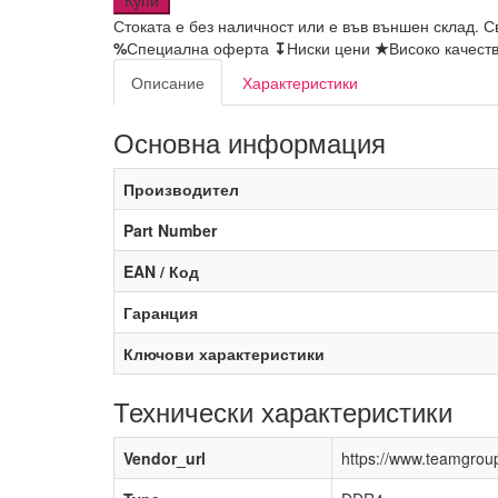
Купи
Стоката е без наличност или е във външен склад. С
%
Специална оферта
↧
Ниски цени
★
Високо качест
Описание
Характеристики
Основна информация
Производител
Part Number
EAN / Код
Гаранция
Ключови характеристики
Технически характеристики
Vendor_url
https://www.teamgrou