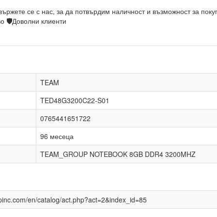
вържете се с нас, за да потвърдим наличност и възможност за пок
во
🛡
Доволни клиенти
TEAM
TED48G3200C22-S01
0765441651722
96 месеца
TEAM_GROUP NOTEBOOK 8GB DDR4 3200MHZ
pinc.com/en/catalog/act.php?act=2&index_id=85