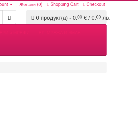
ount
Желани (0)
Shopping Cart
Checkout
0 продукт(а) - 0.
€ / 0.
лв.
00
00
ЕРИ и МРЕЖИ
ЕЛ. МРЕЖА И SMART