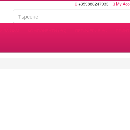
+359886247933
My Acc
И ЗА GSM
КОМПОНЕНТИ (PC)
ПЕРИФЕРИЯ PC
ПРИНТ