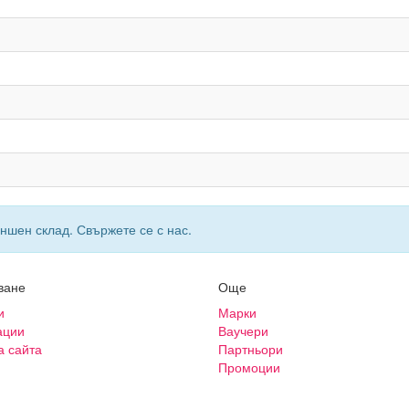
ншен склад. Свържете се с нас.
ване
Още
и
Марки
ации
Ваучери
а сайта
Партньори
Промоции