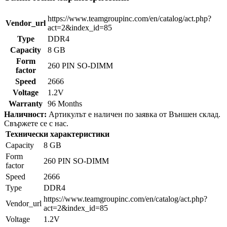
https://www.teamgroupinc.com/en/catalog/act.php?
Vendor_url
act=2&index_id=85
Type
DDR4
Capacity
8 GB
Form
260 PIN SO-DIMM
factor
Speed
2666
Voltage
1.2V
Warranty
96 Months
Наличност:
Артикулът е наличен по заявка от Външен склад.
Свържете се с нас.
Технически характеристики
Capacity
8 GB
Form
260 PIN SO-DIMM
factor
Speed
2666
Type
DDR4
https://www.teamgroupinc.com/en/catalog/act.php?
Vendor_url
act=2&index_id=85
Voltage
1.2V