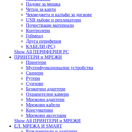
Падове за мишка
Четци за карти
Чекмеджета и калъфи за дискове
USB хъбове и репликатори
Почистващи материали
Контролери
Геймпад
Друга периферия
КАБЕЛИ (PC)
Show All ПЕРИФЕРИЯ PC
ПРИНТЕРИ и МРЕЖИ
Принтери
Мултифункционални устройства
Скенери
Рутери
Суичове
Безжични адаптери
Охранителни камери
Мрежови адаптери
Мрежови кабели
Консумативи
Мрежови аксесоари
Show All ПРИНТЕРИ и МРЕЖИ
ЕЛ. МРЕЖА И SMART
Разклонители и адаптери