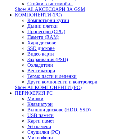
Стойки за автомобил
Show All АКСЕСОАРИ ЗА GSM
КОМПОНЕНТИ (PC)
Компютърни кутии
Дънни платки
Процесори (CPU)
Памети (RAM)
Хард дискове
SSD дискове
Видео карти
Захранвания (PSU)
Охладители
Вентилатори
Термо пасти и лепенки
Други компоненти и контролери
Show All КОМПОНЕНТИ (PC)
ПЕРИФЕРИЯ PC
Мишки
Клавиатури
Външни дискове (HDD, SSD)
USB памети
Kарти памет
Уеб камери
Слушалки (PC)
Микрофони