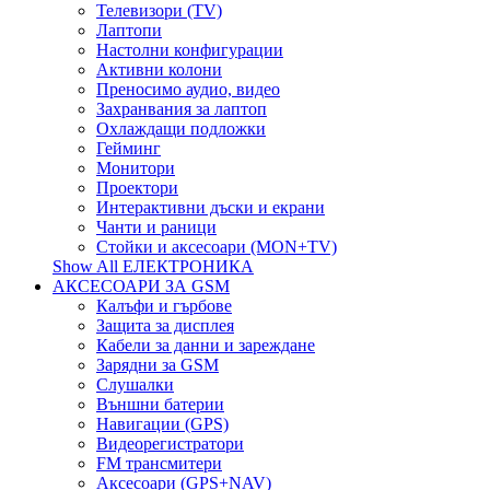
Телевизори (TV)
Лаптопи
Настолни конфигурации
Активни колони
Преносимо аудио, видео
Захранвания за лаптоп
Охлаждащи подложки
Гейминг
Монитори
Проектори
Интерактивни дъски и екрани
Чанти и раници
Стойки и аксесоари (MON+TV)
Show All ЕЛЕКТРОНИКА
АКСЕСОАРИ ЗА GSM
Калъфи и гърбове
Защита за дисплея
Кабели за данни и зареждане
Зарядни за GSM
Слушалки
Външни батерии
Навигации (GPS)
Видеорегистратори
FM трансмитери
Аксесоари (GPS+NAV)