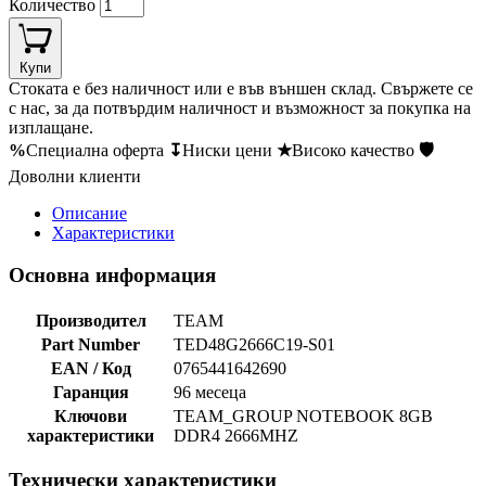
Количество
Купи
Стоката е без наличност или е във външен склад. Свържете се
с нас, за да потвърдим наличност и възможност за покупка на
изплащане.
%
Специална оферта
↧
Ниски цени
★
Високо качество
🛡
Доволни клиенти
Описание
Характеристики
Основна информация
Производител
TEAM
Part Number
TED48G2666C19-S01
EAN / Код
0765441642690
Гаранция
96 месеца
Ключови
TEAM_GROUP NOTEBOOK 8GB
характеристики
DDR4 2666MHZ
Технически характеристики