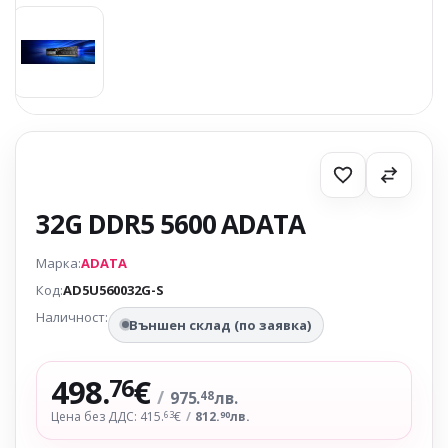
32G DDR5 5600 ADATA
Марка:
ADATA
Код:
AD5U560032G-S
Наличност:
Външен склад (по заявка)
498.
€
76
/
975.
лв.
48
Цена без ДДС: 415.
€
/
812.
лв.
63
90