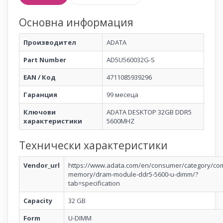
Основна информация
Производител
ADATA
Part Number
AD5U560032G-S
EAN / Код
4711085939296
Гаранция
99 месеца
Ключови
ADATA DESKTOP 32GB DDR5
характеристики
5600MHZ
Технически характеристики
Vendor_url
https://www.adata.com/en/consumer/category/co
memory/dram-module-ddr5-5600-u-dimm/?
tab=specification
Capacity
32 GB
Form
U-DIMM