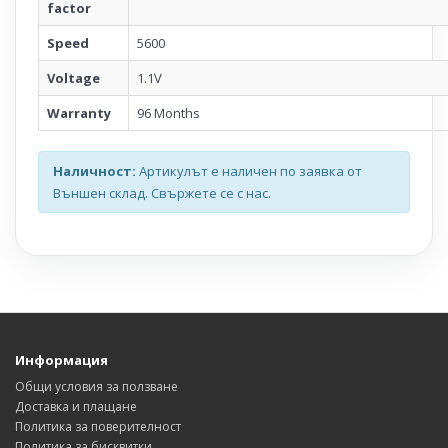
factor
Speed
5600
Voltage
1.1V
Warranty
96 Months
Наличност:
Артикулът е наличен по заявка от
Външен склад. Свържете се с нас.
Информация
Общи условия за ползване
Доставка и плащане
Политика за поверителност
Политика за бисквитки