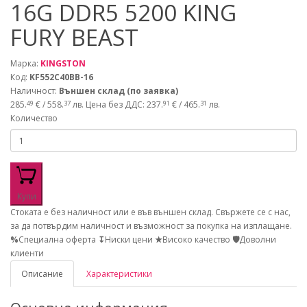
16G DDR5 5200 KING
FURY BEAST
Марка:
KINGSTON
Код:
KF552C40BB-16
Наличност:
Външен склад (по заявка)
285.
€ / 558.
лв.
Цена без ДДС: 237.
€ / 465.
лв.
49
37
91
31
Количество
Купи
Стоката е без наличност или е във външен склад. Свържете се с нас,
за да потвърдим наличност и възможност за покупка на изплащане.
%
Специална оферта
↧
Ниски цени
★
Високо качество
🛡
Доволни
клиенти
Описание
Характеристики