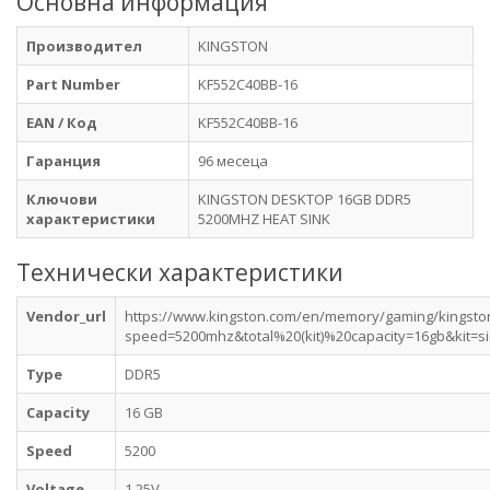
Основна информация
Производител
KINGSTON
Part Number
KF552C40BB-16
EAN / Код
KF552C40BB-16
Гаранция
96 месеца
Ключови
KINGSTON DESKTOP 16GB DDR5
характеристики
5200MHZ HEAT SINK
Технически характеристики
Vendor_url
https://www.kingston.com/en/memory/gaming/kingsto
speed=5200mhz&total%20(kit)%20capacity=16gb&kit=
Type
DDR5
Capacity
16 GB
Speed
5200
Voltage
1.25V