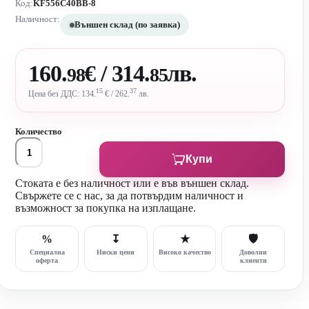
Код:
KF556C40BB-8
Наличност:
Външен склад (по заявка)
160.
€ / 314.
лв.
98
85
15
37
Цена без ДДС: 134.
€ / 262.
лв.
Количество
Купи
Стоката е без наличност или е във външен склад.
Свържете се с нас, за да потвърдим наличност и
възможност за покупка на изплащане.
%
↧
★
🛡
Специална
Ниски цени
Високо качество
Доволни
оферта
клиенти