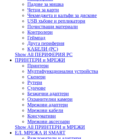
Падове за мишка
Четци за карти
Чекмеджета и калъфи за дискове
USB хъбове и репликатори
Почистващи материали
Контролери
Геймпад
Друга периферия
КАБЕЛИ (PC)
Show All ПЕРИФЕРИЯ PC
ПРИНТЕРИ и МРЕЖИ
Принтери
Мултифункционални устройства
Скенери
Рутери
Суичове
Безжични адаптери
Охранителни камери
Мрежови адаптери
Мрежови кабели
Консумативи
Мрежови аксесоари
Show All ПРИНТЕРИ и МРЕЖИ
ЕЛ. МРЕЖА И SMART
Разклонители и адаптери