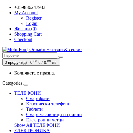
+359886247933
My Account
Register
Login
Желани (0)
Shopping Cart
Checkout
00
00
0 продукт(а) - 0.
€ / 0.
лв.
Количката е празна.
Categories
ТЕЛЕФОНИ
Смартфони
Класически телефони
Таблети
Смарт часовници и гривни
Електронни четци
Show All ТЕЛЕФОНИ
ЕЛЕКТРОНИКА