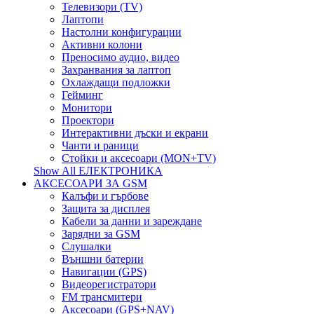
Телевизори (TV)
Лаптопи
Настолни конфигурации
Активни колони
Преносимо аудио, видео
Захранвания за лаптоп
Охлаждащи подложки
Гейминг
Монитори
Проектори
Интерактивни дъски и екрани
Чанти и раници
Стойки и аксесоари (MON+TV)
Show All ЕЛЕКТРОНИКА
АКСЕСОАРИ ЗА GSM
Калъфи и гърбове
Защита за дисплея
Кабели за данни и зареждане
Зарядни за GSM
Слушалки
Външни батерии
Навигации (GPS)
Видеорегистратори
FM трансмитери
Аксесоари (GPS+NAV)