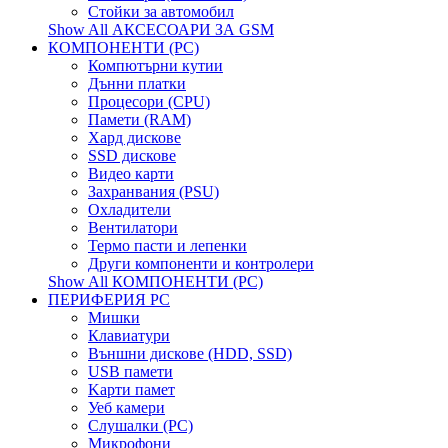
Стойки за автомобил
Show All АКСЕСОАРИ ЗА GSM
КОМПОНЕНТИ (PC)
Компютърни кутии
Дънни платки
Процесори (CPU)
Памети (RAM)
Хард дискове
SSD дискове
Видео карти
Захранвания (PSU)
Охладители
Вентилатори
Термо пасти и лепенки
Други компоненти и контролери
Show All КОМПОНЕНТИ (PC)
ПЕРИФЕРИЯ PC
Мишки
Клавиатури
Външни дискове (HDD, SSD)
USB памети
Kарти памет
Уеб камери
Слушалки (PC)
Микрофони