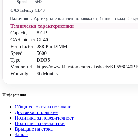
Speed
5600
CAS latency
CL40
Наличност:
Артикулът е наличен по заявка от Външен склад. Свърж
Технически характеристики
Capacity
8 GB
CAS latency
CL40
Form factor
288-Pin DIMM
Speed
5600
Type
DDR5
Vendor_url
https://www.kingston.com/datasheets/KF556C40BB
Warranty
96 Months
Информация
Общи условия за ползване
Доставка и плащане
Политика за поверителност
Политика за бисквитки
Връщане на стока
За нас