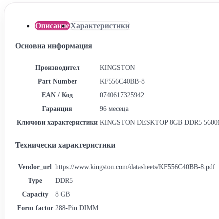
Описание
Характеристики
Основна информация
Производител
KINGSTON
Part Number
KF556C40BB-8
EAN / Код
0740617325942
Гаранция
96 месеца
Ключови характеристики
KINGSTON DESKTOP 8GB DDR5 560
Технически характеристики
Vendor_url
https://www.kingston.com/datasheets/KF556C40BB-8.pdf
Type
DDR5
Capacity
8 GB
Form factor
288-Pin DIMM