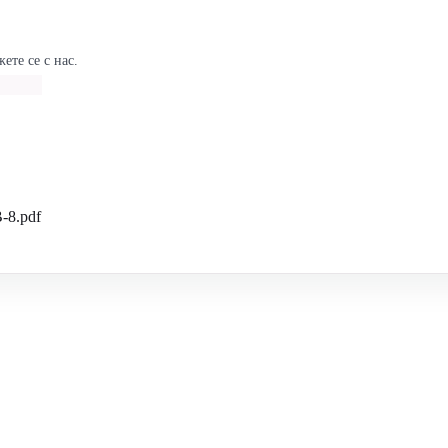
ете се с нас.
-8.pdf