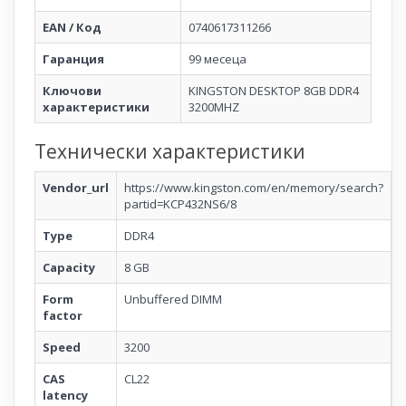
EAN / Код
0740617311266
Гаранция
99 месеца
Ключови
KINGSTON DESKTOP 8GB DDR4
характеристики
3200MHZ
Технически характеристики
Vendor_url
https://www.kingston.com/en/memory/search?
partid=KCP432NS6/8
Type
DDR4
Capacity
8 GB
Form
Unbuffered DIMM
factor
Speed
3200
CAS
CL22
latency