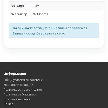
Voltage
1.2V
Warranty
99 Months
Наличност:
Артикулът е наличен по заявка от
Външен склад. Свържете се с нас.
Информация
Общи условия за ползване
Доставка и плащане
Политика за поверителност
Политика за бисквитки
Връщане на стока
За нас