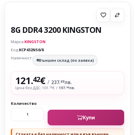
8G DDR4 3200 KINGSTON
Марка:
KINGSTON
Код:
KCP432NS6/8
Наличност:
Външен склад (по заявка)
121.
€
42
/
237.
лв.
49
Цена без ДДС: 101.
€
/
197.
лв.
19
90
Количество
Купи
Стоката е без наличност или е във външен