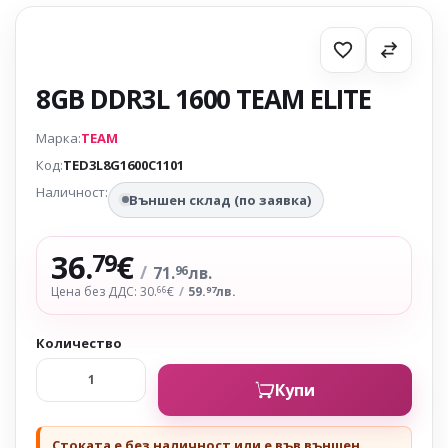
8GB DDR3L 1600 TEAM ELITE
Марка:
TEAM
Код:
TED3L8G1600C1101
Наличност:
Външен склад (по заявка)
36.
€
79
/
71.
лв.
96
Цена без ДДС: 30.
€
/
59.
лв.
66
97
Количество
Купи
Стоката е без наличност или е във външен