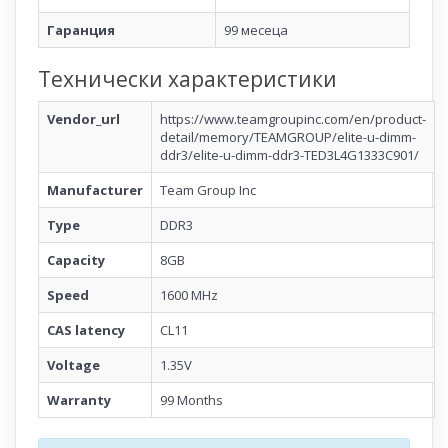
Гаранция
99 месеца
Технически характеристики
Vendor_url
https://www.teamgroupinc.com/en/product-
detail/memory/TEAMGROUP/elite-u-dimm-
ddr3/elite-u-dimm-ddr3-TED3L4G1333C901/
Manufacturer
Team Group Inc
Type
DDR3
Capacity
8GB
Speed
1600 MHz
CAS latency
CL11
Voltage
1.35V
Warranty
99 Months