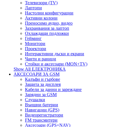
Телевизори (TV)
Лаптопи
Настолни конфигурации
Активни колони
Преносимо аудио, видео
Захранвания за лаптоп
Охлаждащи подложки
Гейминг
Монитори
Проектори
Интерактивни дъски и екрани
Чанти и раници
Стойки и аксесоари (MON+TV)
Show All ЕЛЕКТРОНИКА
АКСЕСОАРИ ЗА GSM
Калъфи и гърбове
Защита за дисплея
Кабели за данни и зареждане
Зарядни за GSM
Слушалки
Външни батерии
Навигации (GPS)
Видеорегистратори
FM трансмитери
Аксесоари (GPS+NAV)