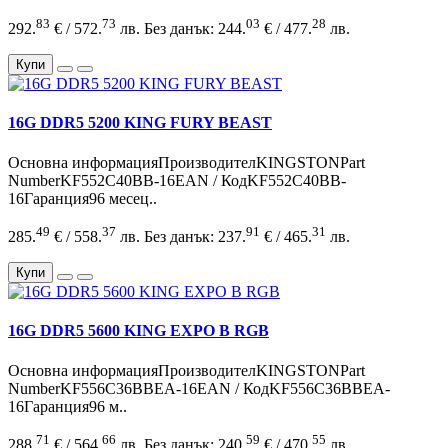
83
73
03
28
292.
€ / 572.
лв.
Без данък: 244.
€ / 477.
лв.
Купи
16G DDR5 5200 KING FURY BEAST
Основна информацияПроизводителKINGSTONPart
NumberKF552C40BB-16EAN / КодKF552C40BB-
16Гаранция96 месец..
49
37
91
31
285.
€ / 558.
лв.
Без данък: 237.
€ / 465.
лв.
Купи
16G DDR5 5600 KING EXPO B RGB
Основна информацияПроизводителKINGSTONPart
NumberKF556C36BBEA-16EAN / КодKF556C36BBEA-
16Гаранция96 м..
71
66
59
55
288.
€ / 564.
лв.
Без данък: 240.
€ / 470.
лв.