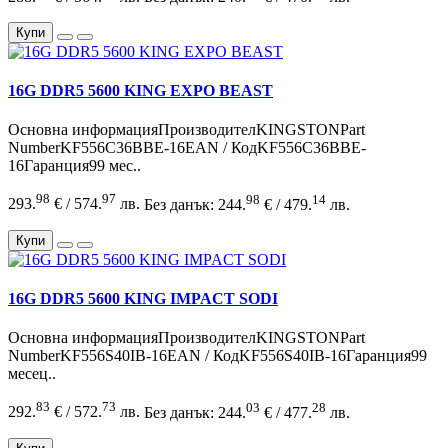
Купи
16G DDR5 5600 KING EXPO BEAST
Основна информацияПроизводителKINGSTONPart
NumberKF556C36BBE-16EAN / КодKF556C36BBE-
16Гаранция99 мес..
98
97
98
14
293.
€ / 574.
лв.
Без данък: 244.
€ / 479.
лв.
Купи
16G DDR5 5600 KING IMPACT SODI
Основна информацияПроизводителKINGSTONPart
NumberKF556S40IB-16EAN / КодKF556S40IB-16Гаранция99
месец..
83
73
03
28
292.
€ / 572.
лв.
Без данък: 244.
€ / 477.
лв.