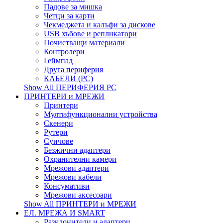
Падове за мишка
Четци за карти
Чекмеджета и калъфи за дискове
USB хъбове и репликатори
Почистващи материали
Контролери
Геймпад
Друга периферия
КАБЕЛИ (PC)
Show All ПЕРИФЕРИЯ PC
ПРИНТЕРИ и МРЕЖИ
Принтери
Мултифункционални устройства
Скенери
Рутери
Суичове
Безжични адаптери
Охранителни камери
Мрежови адаптери
Мрежови кабели
Консумативи
Мрежови аксесоари
Show All ПРИНТЕРИ и МРЕЖИ
ЕЛ. МРЕЖА И SMART
Разклонители и адаптери