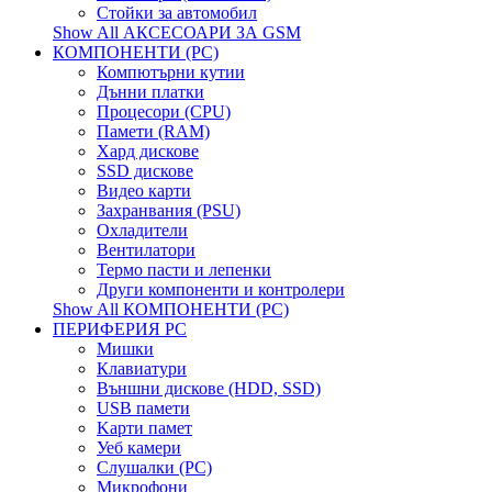
Стойки за автомобил
Show All АКСЕСОАРИ ЗА GSM
КОМПОНЕНТИ (PC)
Компютърни кутии
Дънни платки
Процесори (CPU)
Памети (RAM)
Хард дискове
SSD дискове
Видео карти
Захранвания (PSU)
Охладители
Вентилатори
Термо пасти и лепенки
Други компоненти и контролери
Show All КОМПОНЕНТИ (PC)
ПЕРИФЕРИЯ PC
Мишки
Клавиатури
Външни дискове (HDD, SSD)
USB памети
Kарти памет
Уеб камери
Слушалки (PC)
Микрофони