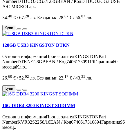
NumberDTDUO3CG3/128GBEAN / КодDTDUO3CG3 USB--
A/C MICROГар..
40
28
67
07
34.
€ / 67.
лв.
Без данък: 28.
€ / 56.
лв.
Купи
128GB USB3 KINGSTON DTKN
Основна информацияПроизводителKINGSTONPart
NumberDTKN/128GBEAN / Код740617309119Гаранция60
месецаКлю..
60
02
17
35
26.
€ / 52.
лв.
Без данък: 22.
€ / 43.
лв.
Купи
16G DDR4 3200 KINGST SODIMM
Основна информацияПроизводителKINGSTONPart
NumberKVR32S22S8/16EAN / Код0740617310894Гаранция96
месец..