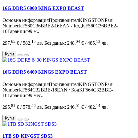
16G DDR5 6000 KING EXPO BEAST
Основна информацияПроизводителKINGSTONPart
NumberKF560C36BBE2-16EAN / КодKF560C36BBE2-
16Гаранция99 м..
65
15
04
13
297.
€ / 582.
лв.
Без данък: 248.
€ / 485.
лв.
Купи
16G DDR5 6400 KINGS EXPO BEAST
Основна информацияПроизводителKINGSTONPart
NumberKF564C32BBE-16EAN / КодKF564C32BBE-
16Гаранция99 мес..
81
56
51
14
295.
€ / 578.
лв.
Без данък: 246.
€ / 482.
лв.
Купи
1TB SD KINGST SDS3