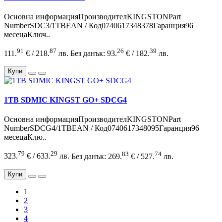
Основна информацияПроизводителKINGSTONPart
NumberSDC3/1TBEAN / Код0740617348378Гаранция96
месецаКлюч..
91
87
26
39
111.
€ / 218.
лв.
Без данък: 93.
€ / 182.
лв.
Купи
1TB SDMIC KINGST GO+ SDCG4
Основна информацияПроизводителKINGSTONPart
NumberSDCG4/1TBEAN / Код0740617348095Гаранция96
месецаКлю..
79
29
83
74
323.
€ / 633.
лв.
Без данък: 269.
€ / 527.
лв.
Купи
1
2
3
4