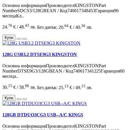
Основна информацияПроизводителKINGSTONPart
NumberSDCS3/128GBEAN / Код740617348453Гаранция96
месецаКл..
76
43
64
36
24.
€ / 48.
лв.
Без данък: 20.
€ / 40.
лв.
Купи
128G USB3.2 DTSE9G3 KINGSTON
Основна информацияПроизводителKINGSTONPart
NumberDTSE9G3/128GBEAN / Код740617341225Гаранция60
месеца..
15
98
13
15
30.
€ / 58.
лв.
Без данък: 25.
€ / 49.
лв.
Купи
128GB DTDUO3CG3 USB--A/C KINGS
Основна информацияПроизводителKINGSTONPart