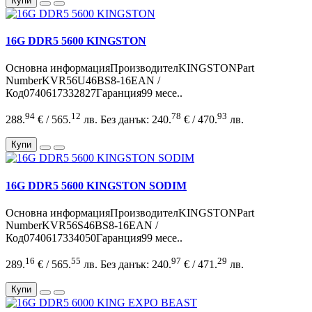
Купи
16G DDR5 5600 KINGSTON
Основна информацияПроизводителKINGSTONPart
NumberKVR56U46BS8-16EAN /
Код0740617332827Гаранция99 месе..
94
12
78
93
288.
€ / 565.
лв.
Без данък: 240.
€ / 470.
лв.
Купи
16G DDR5 5600 KINGSTON SODIM
Основна информацияПроизводителKINGSTONPart
NumberKVR56S46BS8-16EAN /
Код0740617334050Гаранция99 месе..
16
55
97
29
289.
€ / 565.
лв.
Без данък: 240.
€ / 471.
лв.
Купи