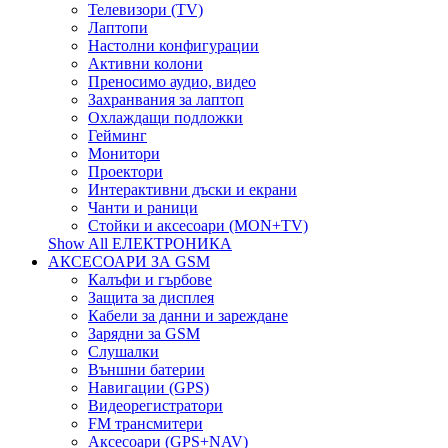
Телевизори (TV)
Лаптопи
Настолни конфигурации
Активни колони
Преносимо аудио, видео
Захранвания за лаптоп
Охлаждащи подложки
Гейминг
Монитори
Проектори
Интерактивни дъски и екрани
Чанти и раници
Стойки и аксесоари (MON+TV)
Show All ЕЛЕКТРОНИКА
АКСЕСОАРИ ЗА GSM
Калъфи и гърбове
Защита за дисплея
Кабели за данни и зареждане
Зарядни за GSM
Слушалки
Външни батерии
Навигации (GPS)
Видеорегистратори
FM трансмитери
Аксесоари (GPS+NAV)