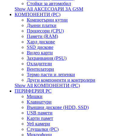
Стойки за автомобил
Show All АКСЕСОАРИ ЗА GSM
КОМПОНЕНТИ (PC)
Компютърни кутии
Дънни платки
Процесори (CPU)
Памети (RAM)
Хард дискове
SSD дискове
Видео карти
Захранвания (PSU)
Охладители
Вентилатори
Термо пасти и лепенки
Други компоненти и контролери
Show All КОМПОНЕНТИ (PC)
ПЕРИФЕРИЯ PC
Мишки
Клавиатури
Външни дискове (HDD, SSD)
USB памети
Kарти памет
Уеб камери
Слушалки (PC)
Микрофони