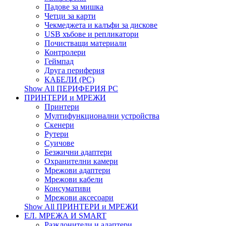
Падове за мишка
Четци за карти
Чекмеджета и калъфи за дискове
USB хъбове и репликатори
Почистващи материали
Контролери
Геймпад
Друга периферия
КАБЕЛИ (PC)
Show All ПЕРИФЕРИЯ PC
ПРИНТЕРИ и МРЕЖИ
Принтери
Мултифункционални устройства
Скенери
Рутери
Суичове
Безжични адаптери
Охранителни камери
Мрежови адаптери
Мрежови кабели
Консумативи
Мрежови аксесоари
Show All ПРИНТЕРИ и МРЕЖИ
ЕЛ. МРЕЖА И SMART
Разклонители и адаптери