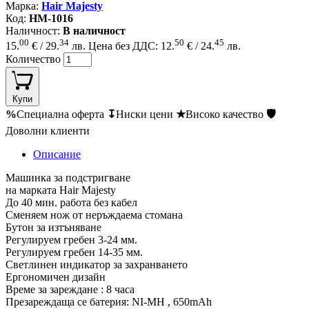
Марка:
Hair Majesty
Код:
HM-1016
Наличност:
В наличност
00
34
50
45
15.
€ / 29.
лв.
Цена без ДДС: 12.
€ / 24.
лв.
Количество
Купи
%
Специална оферта
↧
Ниски цени
★
Високо качество
🛡
Доволни клиенти
Описание
Машинка за подстригване
на марката Hair Majesty
До 40 мин. работа без кабел
Сменяем нож от неръждаема стомана
Бутон за изтъняване
Регулируем гребен 3-24 мм.
Регулируем гребен 14-35 мм.
Светлинен индикатор за захранването
Ергономичен дизайн
Време за зареждане : 8 часа
Презареждаща се батерия: NI-MH , 650mAh